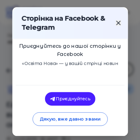
Сторінка на Facebook &
Telegram
Головна
/
Статті
/
Ефективний спосіб визначити
жертву булінгу анонімно
Приєднуйтесь до нашої сторінки у
Facebook
«Освіта Нова» — у вашій стрічці новин
Булінг
Освіта Нова
Приєднуйтесь
Ефективний спосіб
визначити жертву булінгу
Дякую, вже давно з вами
анонімно
22.03.2019
4937
0