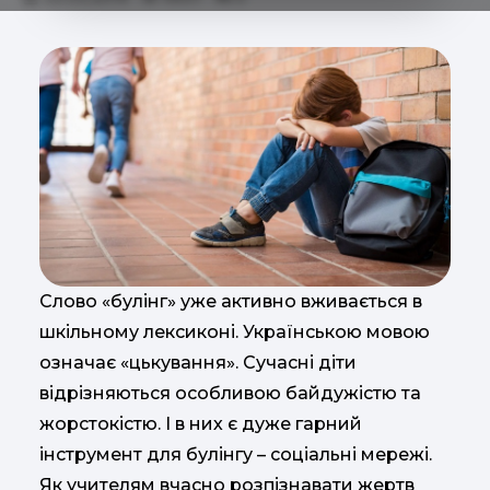
Слово «булінг» уже активно вживається в
шкільному лексиконі. Українською мовою
означає «цькування». Сучасні діти
відрізняються особливою байдужістю та
жорстокістю. І в них є дуже гарний
інструмент для булінгу – соціальні мережі.
Як учителям вчасно розпізнавати жертв