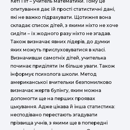
Кеті Піт – учитель математики. Тому це
опитування дає їй прості статистичні дані,
які не важко підрахувати. Щотижня вона
складає список дітей, з якими ніхто не хоче
сидіти – їх жодного разу ніхто не згадав.
Також визначає явних лідерів, до думки
яких можуть прислуховуватися в класі.
Визначивши самотніх дітей, учителька
починає приділяти їм більше уваги. Також
інформує психолога школи. Метод
американської вчительки безпомилково
визначає жертв булінгу, яким можна
допомогти ще на перших проявах
цькування. Адже цікава й інша статистика:
несподівано перестають згадувати
прізвища учнів, з якими ще в попередні