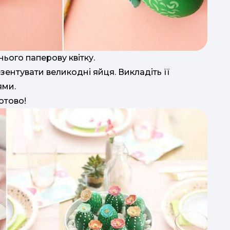
нього паперову квітку.
езентувати великодні яйця. Викладіть її
ями.
отово!