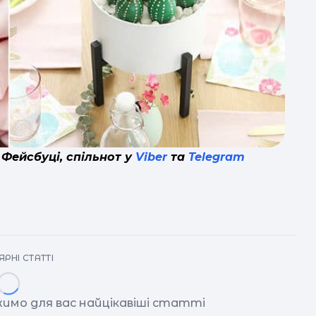
 Фейсбуці, спільнот у
Viber
та
Telegram
РНІ СТАТТІ
имо для вас найцікавіші статті