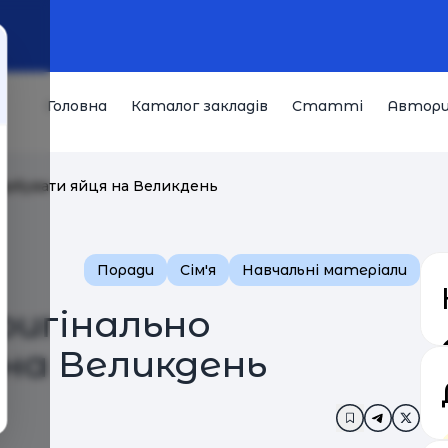
Головна
Каталог закладів
Статті
Автор
фарбувати яйця на Великдень
Поради
Сім'я
Навчальні матеріали
ригінально
на Великдень
Додати в за