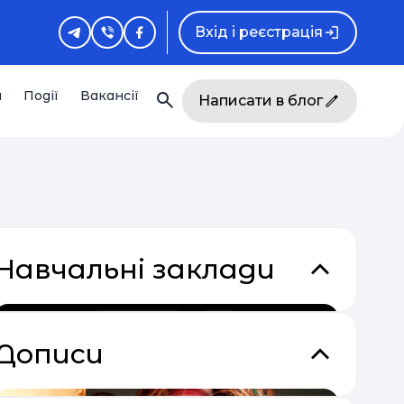
Вхід і реєстрація
и
Події
Вакансії
Написати в блог
Навчальні заклади
Дописи
кладки