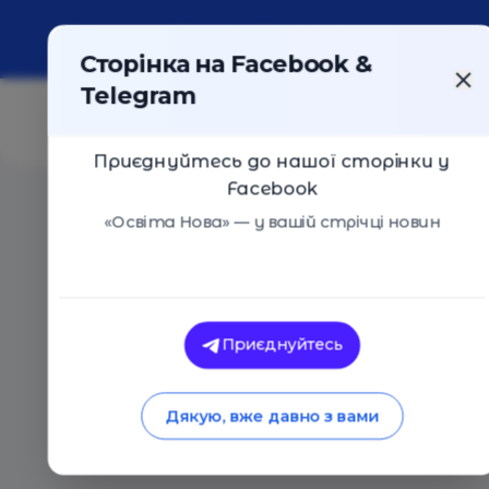
Про портал
Реклама
Контакти
Сторінка на Facebook &
Telegram
Приєднуйтесь до нашої сторінки у
Facebook
Головна
/
Статті
/
Майстер-клас: як оригінально по
«Освіта Нова» — у вашій стрічці новин
Освіта Нова
Майстер-клас: як о
Приєднуйтесь
пофарбувати яйця 
Дякую, вже давно з вами
14.03.2019
9578
0