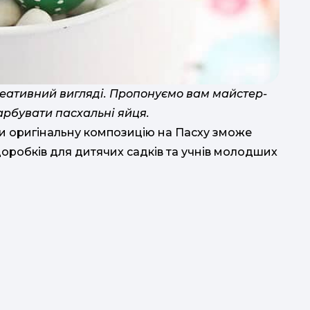
д
еативний вигляді. Пропонуємо вам майстер-
арбувати пасхальні яйця.
ти оригінальну композицію на Пасху зможе
доробків для дитячих садків та учнів молодших
т