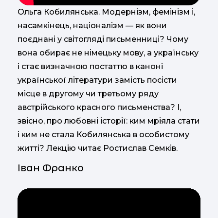
Ольга Кобилянська. Модернізм, фемінізм і,
насамкінець, націоналізм — як вони
поєднані у світогляді письменниці? Чому
вона обирає не німецьку мову, а українську
і стає визначною постаттю в каноні
української літератури замість посісти
місце в другому чи третьому ряду
австрійського красного письменства? І,
звісно, про любовні історії: ким мріяла стати
і ким не стала Кобилянська в особистому
житті? Лекцію читає Ростислав Семків.
Іван Франко