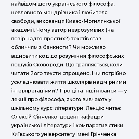
найвідомішого українського філософа,
невловного мандрівника і любителя
свободи, вихованця Києво-Могилянської
академії. Чому автор незрозумілих (на
позір надто простих?) текстів став
обличчям з банкноти? Чи можливо
відновити код до розуміння філософських
пошуків Сковороди. Що трапляється, коли
читати його тексти спрощено, і чи потрібно
ускладнювати життя школярів надмірними
інтерпретаціями? Про ці та інші нюанси — у
лекції про філософа, якого вивчають у
шкільному курсі літератури. Лекцію читає
Олексій Сінченко, доцент кафедри
української літератури і компаративістики
Київського університету імені Грінченка.