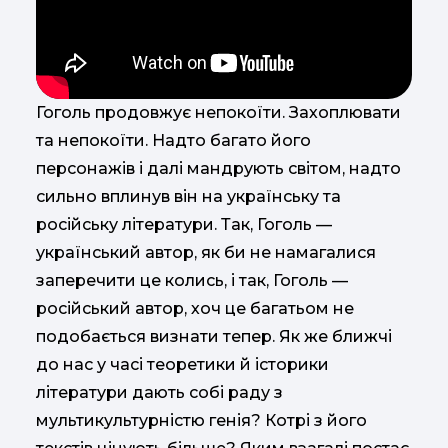
Гоголь продовжує непокоїти. Захоплювати
та непокоїти. Надто багато його
персонажів і далі мандрують світом, надто
сильно вплинув він на українську та
російську літератури. Так, Гоголь —
український автор, як би не намагалися
заперечити це колись, і так, Гоголь —
російський автор, хоч це багатьом не
подобається визнати тепер. Як же ближчі
до нас у часі теоретики й історики
літератури дають собі раду з
мультикультурністю генія? Котрі з його