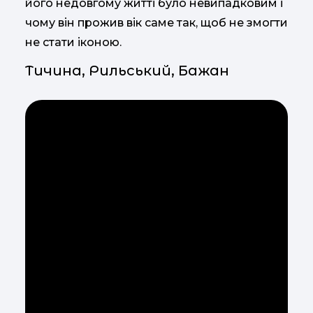
його недовгому житті було невипадковим і
чому він прожив вік саме так, щоб не змогти
не стати іконою.
Тичина, Рильський, Бажан