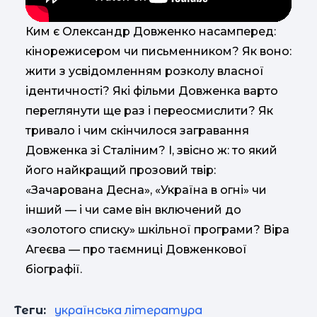
Ким є Олександр Довженко насамперед:
кінорежисером чи письменником? Як воно:
жити з усвідомленням розколу власної
ідентичності? Які фільми Довженка варто
переглянути ще раз і переосмислити? Як
тривало і чим скінчилося загравання
Довженка зі Сталіним? І, звісно ж: то який
його найкращий прозовий твір:
«Зачарована Десна», «Україна в огні» чи
інший — і чи саме він включений до
«золотого списку» шкільної програми? Віра
Агеєва — про таємниці Довженкової
біографії.
Теги:
українська література