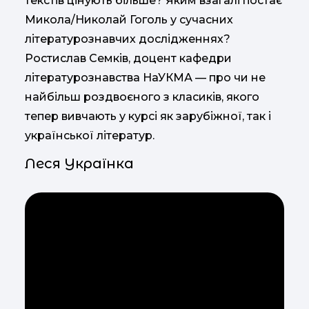
текстів цінують більше? Яким взагалі постає
Микола/Николай Гоголь у сучасних
літературознавчих дослідженнях?
Ростислав Семків, доцент кафедри
літературознавства НаУКМА — про чи не
найбільш роздвоєного з класиків, якого
тепер вивчають у курсі як зарубіжної, так і
української літератур.
Леся Українка