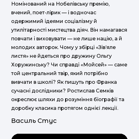
Номінований на Нобелівську премію,
вчений, поет-лірик — і водночас
одержимий ідеями соціалізму й
утилітарності мистецтва діяч. Він намагався
повчати і виховувати — не лише націю, а й
молодих авторок. Чому у збірці «Зів’яле
листя» не йдеться про дружину Ольгу
Хоружинську? Чи справді «Мойсей» — саме
той центральний твір, який потрібно
вивчати в школі? Як пишуть про Франка
сучасні дослідники? Ростислав Семків
окреслює шляхи до розуміння біографії та
доробку класика протягом однієї лекції.
Василь Стус