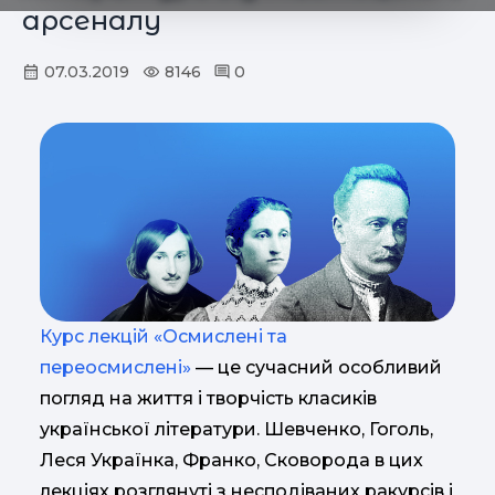
арсеналу
07.03.2019
8146
0
Курс лекцій «Осмислені та
переосмислені»
— це сучасний особливий
погляд на життя і творчість класиків
української літератури. Шевченко, Гоголь,
Леся Українка, Франко, Сковорода в цих
лекціях розглянуті з несподіваних ракурсів і