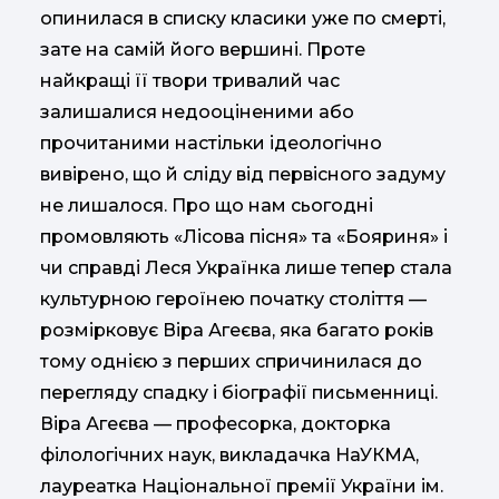
опинилася в списку класики уже по смерті,
зате на самій його вершині. Проте
найкращі її твори тривалий час
залишалися недооціненими або
прочитаними настільки ідеологічно
вивірено, що й сліду від первісного задуму
не лишалося. Про що нам сьогодні
промовляють «Лісова пісня» та «Бояриня» і
чи справді Леся Українка лише тепер стала
культурною героїнею початку століття —
розмірковує Віра Агеєва, яка багато років
тому однією з перших спричинилася до
перегляду спадку і біографії письменниці.
Віра Агеєва — професорка, докторка
філологічних наук, викладачка НаУКМА,
лауреатка Національної премії України ім.