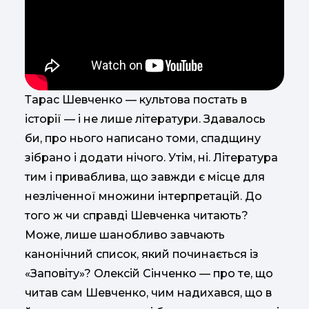
Тарас Шевченко — культова постать в
історії — і не лише літератури. Здавалось
би, про нього написано томи, спадщину
зібрано і додати нічого. Утім, ні. Література
тим і приваблива, що завжди є місце для
незліченної множини інтерпретацій. До
того ж чи справді Шевченка читають?
Може, лише шанобливо завчають
канонічний список, який починається із
«Заповіту»? Олексій Сінченко — про те, що
читав сам Шевченко, чим надихався, що в