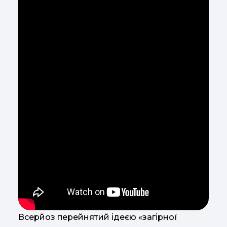
Всерйоз перейнятий ідеєю «загірної