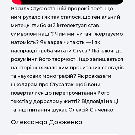
Василь Стус: останній пророк і поет. Що
ним рухало і як так сталося, що геніальний
митець, глибокий інтелектуал став
символом нації? Чим ми, читачі, жертвуємо
натомість? Як зараз читають — і як
насправді треба читати Стуса? Які ключі до
розуміння його творчості, і що залишається
на сторінках мало ким прочитаних спогадів
та наукових монографій? Як розказати
школярам про Стуса так, щоб вони
поверталися до перепрочитання його
текстів у дорослому житті? Відповіді на ці
та інші питання шукає Олексій Сінченко.
Олександр Довженко