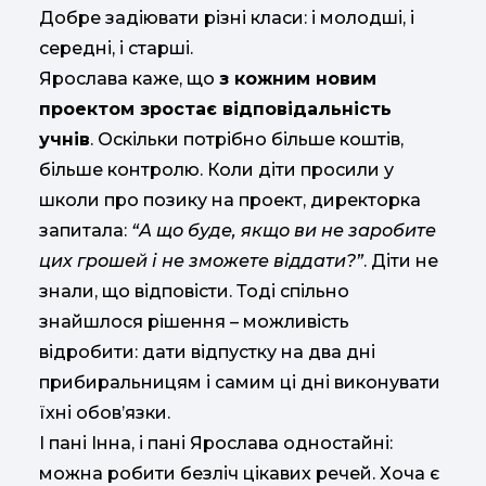
Добре задіювати різні класи: і молодші, і
середні, і старші.
Ярослава каже, що
з кожним новим
проектом зростає відповідальність
учнів
. Оскільки потрібно більше коштів,
більше контролю. Коли діти просили у
школи про позику на проект, директорка
запитала:
“А що буде, якщо ви не заробите
цих грошей і не зможете віддати?”
. Діти не
знали, що відповісти. Тоді спільно
знайшлося рішення – можливість
відробити: дати відпустку на два дні
прибиральницям і самим ці дні виконувати
їхні обов’язки.
І пані Інна, і пані Ярослава одностайні:
можна робити безліч цікавих речей. Хоча є