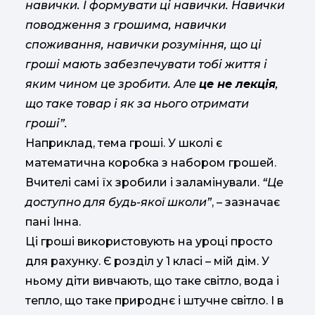
навички. І формувати ці навички. Навички
поводження з грошима, навички
споживання, навички розуміння, що ці
гроші мають забезпечувати тобі життя і
яким чином це зробити. Але
це не лекція
,
що таке товар і як за нього отримати
гроші”.
Наприклад, тема гроші. У школі є
математична коробка з набором грошей.
Вчителі самі їх зробили і заламінували.
“Це
доступно для будь-якої школи”
, – зазначає
пані Інна.
Ці гроші використовують на уроці просто
для рахунку. Є розділ у 1 класі – мій дім. У
ньому діти вивчають, що таке світло, вода і
тепло, що таке природнє і штучне світло. І в