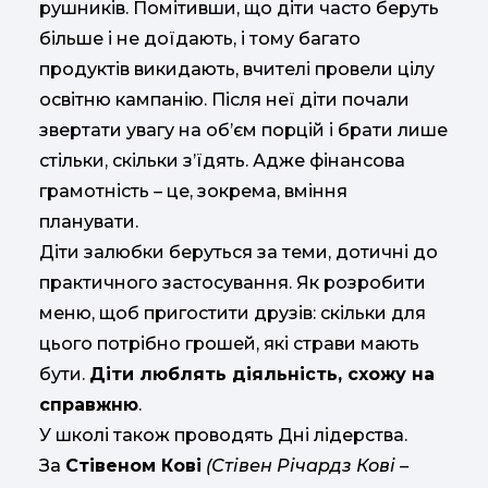
рушників. Помітивши, що діти часто беруть
більше і не доїдають, і тому багато
продуктів викидають, вчителі провели цілу
освітню кампанію. Після неї діти почали
звертати увагу на об’єм порцій і брати лише
стільки, скільки з’їдять. Адже фінансова
грамотність – це, зокрема, вміння
планувати.
Діти залюбки беруться за теми, дотичні до
практичного застосування. Як розробити
меню, щоб пригостити друзів: скільки для
цього потрібно грошей, які страви мають
бути.
Діти люблять діяльність, схожу на
справжню
.
У школі також проводять Дні лідерства.
За
Стівеном Кові
(Стівен Річардз Кові –