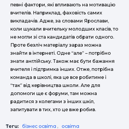
певні фактори, які впливають на мотивацію
вчителів. Наприклад, фаховість самих
викладачів. Адже, за словами Ярослави,
коли шукали вчительку молодших класів, то
не могли зі ста кандидатів обрати одного.
Проте безліч матеріалу зараз можна
знайти в інтернеті. Одне “але” – потрібно
знати англійську. Також має бути бажання
вчителя і підтримка інших. Отже, потрібна
команда в школі, яка це все робитиме і
“так” від керівництва школи. Але для
допомоги ще є форуми, там можна
радитися з колегами з інших шкіл,
запитувати в тих, хто це вже робив.
Теги:
бізнес освіта
,
освіта