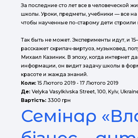
За последние сто лет все в человеческой 
школы. Уроки, предметы, учебники — все н
чтобы наученные по-старому дети строили
Так быть не может. Эксперименты идут, и 1
расскажет скрипач-виртуоз, музыковед, по
Михаил Казиник. В эпоху, когда интернет д
информации, он видит задачу школы в форм
красоте и жажда знаний.
Коли:
15 Лютого 2019 - 17 Лютого 2019
Де:
Velyka Vasylkivska Street, 100, Kyiv, Ukrain
Вартість:
3300 грн
Семінар «Вл
бізнес – дит