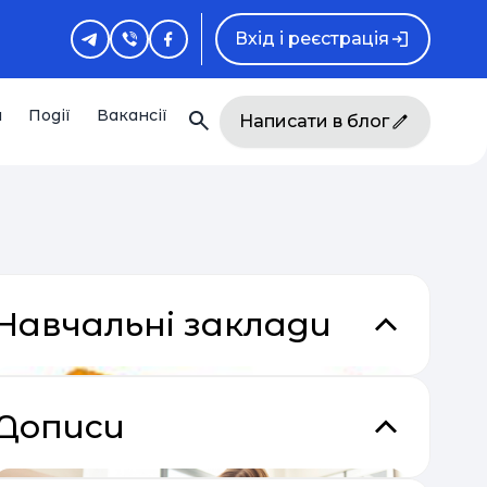
Вхід і реєстрація
и
Події
Вакансії
Написати в блог
Навчальні заклади
Дописи
кладки