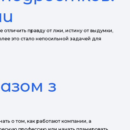
ии
 отличить правду от лжи, истину от выдумки,
олее это стало непосильной задачей для
разом з
ать о том, как работают компании, а
ересную профессию или начать планировать