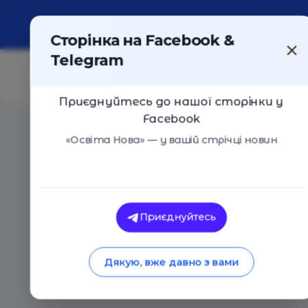
Про портал
Реклама
Контакти
Сторінка на Facebook &
Telegram
Приєднуйтесь до нашої сторінки у
Facebook
Головна
/
Статті
/
Дайджест освітніх заходів на люти
«Освіта Нова» — у вашій стрічці новин
Освіта Нова
Дайджест освітніх
Приєднуйтесь
2019
Дякую, вже давно з вами
05.02.2019
4938
0