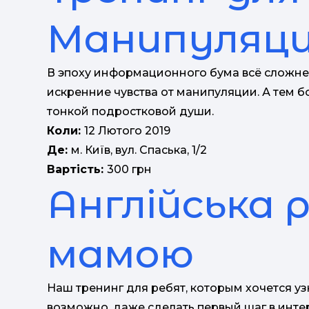
Манипуляц
В эпоху информационного бума всё сложнее
искренние чувства от манипуляции. А тем б
тонкой подростковой души.
Коли:
12 Лютого 2019
Де:
м. Київ, вул. Спаська, 1/2
Вартість:
300 грн
Англійська 
мамою
Наш тренинг для ребят, которым хочется узн
возможно, даже сделать первый шаг в инт