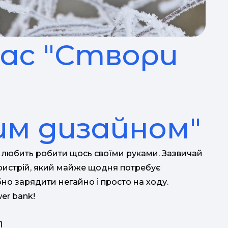
ас "Створи
ба
ді
им дизайном"
а любить робити щось своїми руками. Зазвичай
ристрій, який майже щодня потребує
но зарядити негайно і просто на ходу.
er bank!
1