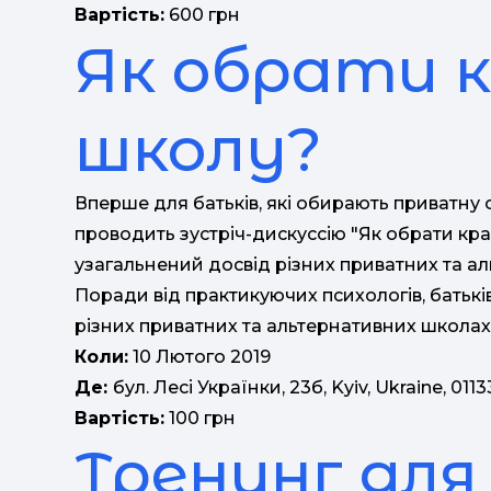
Вартість:
600 грн
Як обрати 
школу?
Вперше для батьків, які обирають приватну ос
проводить зустріч-дискуссію "Як обрати кр
узагальнений досвід різних приватних та ал
Поради від практикуючих психологів, батьків
різних приватних та альтернативних школах м
Коли:
10 Лютого 2019
Де:
бул. Лесі Українки, 23б, Kyiv, Ukraine, 0113
Вартість:
100 грн
Тренинг для