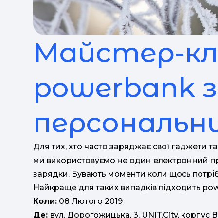
Майстер-кл
powerbank з
персональн
Для тих, хто часто заряджає свої гаджети т
ми використовуємо не один електронний п
зарядки. Бувають моменти коли щось потріб
Найкраще для таких випадків підходить pow
Коли:
08 Лютого 2019
Де:
вул. Дорогожицька, 3, UNIT.City, корпус В