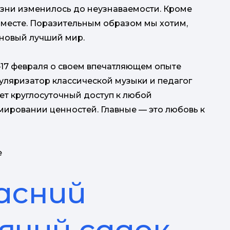
жизни изменилось до неузнаваемости. Кроме
а месте. Поразительным образом мы хотим,
 новый лучший мир.
5–17 февраля о своем впечатляющем опыте
пуляризатор классической музыки и педагог
ает круглосуточный доступ к любой
ировании ценностей. Главные — это любовь к
e
асний
ячий садок.