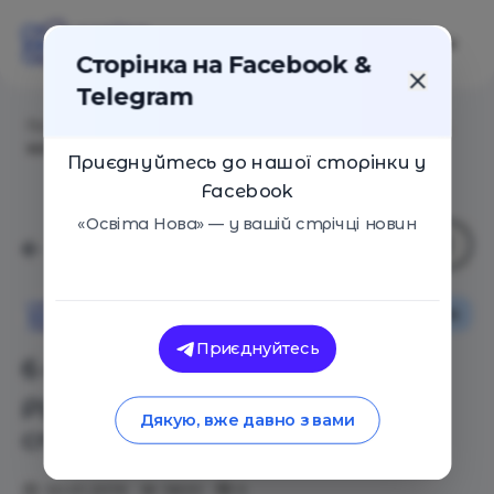
Сторінка на Facebook &
Telegram
Головна
/
Статті
/
6 способов держать себя в руках,
когда за ребёнка стыдно
Приєднуйтесь до нашої сторінки у
Facebook
«Освіта Нова» — у вашій стрічці новин
Сім'я
Освіта Нова
Приєднуйтесь
6 способов держать себя в
руках, когда за ребёнка
Дякую, вже давно з вами
стыдно
30.01.2019
3820
0