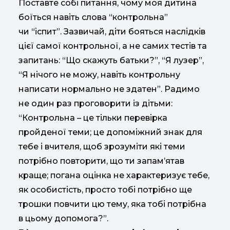
Поставте собі питання, чому моя дитина
боїться навіть слова “контрольна”
чи “іспит”. Зазвичай, діти бояться наслідків
цієї самої контрольної, а не самих тестів та
запитань: “Що скажуть батьки?”, “Я лузер”,
“Я нічого не можу, навіть контрольну
написати нормально не здатен”. Радимо
не один раз проговорити із дітьми:
“Контрольна – це тільки перевірка
пройденої теми; це допоміжний знак для
тебе і вчителя, щоб зрозуміти які теми
потрібно повторити, що ти запам’ятав
краще; погана оцінка не характеризує тебе,
як особистість, просто тобі потрібно ще
трошки повчити цю тему, яка тобі потрібна
в цьому допомога?”.