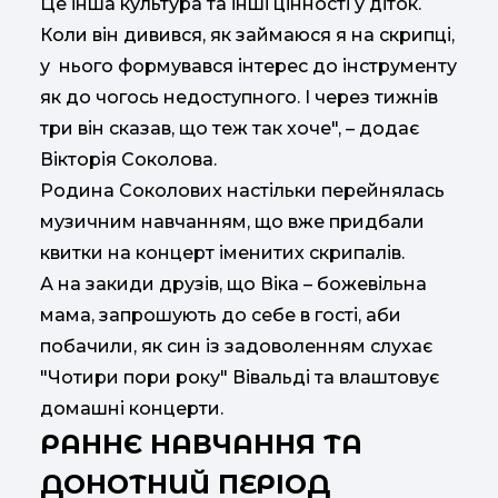
Це інша культура та інші цінності у діток.
Коли він дивився, як займаюся я на скрипці,
у нього формувався інтерес до інструменту
як до чогось недоступного. І через тижнів
три він сказав, що теж так хоче", – додає
Вікторія Соколова.
Родина Соколових настільки перейнялась
музичним навчанням, що вже придбали
квитки на концерт іменитих скрипалів.
А на закиди друзів, що Віка – божевільна
мама, запрошують до себе в гості, аби
побачили, як син із задоволенням слухає
"Чотири пори року" Вівальді та влаштовує
домашні концерти.
РАННЄ НАВЧАННЯ ТА
ДОНОТНИЙ ПЕРІОД