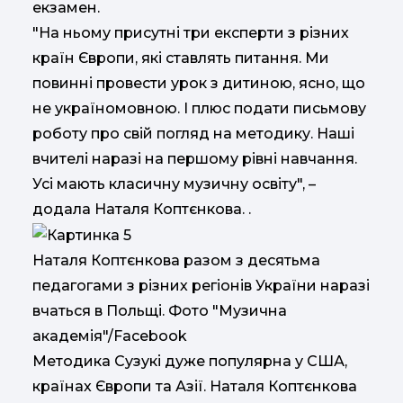
екзамен.
"На ньому присутні три експерти з різних
країн Європи, які ставлять питання. Ми
повинні провести урок з дитиною, ясно, що
не україномовною. І плюс подати письмову
роботу про свій погляд на методику. Наші
вчителі наразі на першому рівні навчання.
Усі мають класичну музичну освіту", –
додала Наталя Коптєнкова. .
Наталя Коптєнкова разом з десятьма
педагогами з різних регіонів України наразі
вчаться в Польщі. Фото "Музична
академія"/Facebook
Методика Сузукі дуже популярна у США,
країнах Європи та Азії. Наталя Коптєнкова