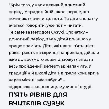
"Крім того, у нас є великий донотний
період. У традиційній школі перше, що
починають вчити, це ноти. Та діти спочатку
вчаться говорити, уже потім читати.
Те саме за методом Сузукі. Спочатку –
донотний період, так у дітей по-іншому
працює пам'ять. Діти, які навіть п’ять-шість
років грають на скрипці, наприклад, дійшли
вже до восьмого зошита, можуть зіграти
весь пройдений репертуар напам’ять. У
традиційній школі діти відіграли концерт, а
через місяць вже забули" –
підкреслює засновниця музичної студії.
П’ЯТЬ РІВНІВ ДЛЯ
ВЧИТЕЛІВ СУЗУК