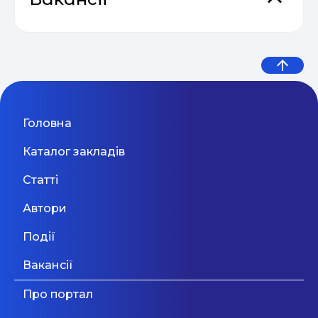
Міжнародний ліцей МАУП
54% українських підлітків
Викладач програмування та
Міжнародний ліцей «МАУП» — навчальний
Відеокурс від SendPulse “Email
заклад, в якому вдало поєднується виконання
пережили кібербулінг: нове
LEGO-конструювання для
04.05
Маркетинг”
програми державного стандарту загальної
Київ
дослідження показало, що діти
дошкільнят
Київ
31 Серпня 2026
середньої освіти, найсучасніші міжнародні,
розвиваючі програми, а також ряд переваг, які
потрапляють у ...
важливі для формування комфортного та
Сезон прибуткових розсилок 2025
Головна
Вчитель подовженого дня,
сучасного освітнього простору учнів загалом, та
04.05
— 2026
індивідуальної траєкторії розвитку кожної
friend mentor в демократичну
Каталог закладів
дитини. Основне покликання Ліцею
спрямоване на: - забезпечення якісної
школу
Одеса
31 Серпня 2026
Статті
дошкільної, початкової та середньої загальної
Дивитися більше
освіти; - формування гармонійної та успішної
Автори
особистості шляхом розкриття її природних
Викладач дошкільної
здібностей, розвитку потенціалу та життєвих
Події
підготовки та молодших
компетентностей; - організацію діяльності
Ліцею на засадах корпоративної культури, яка
МОН оприлюднило
класів (Оболонь)
Вакансії
Київ
31 Серпня 2026
передбачає усвідомлення системи цінностей,
рекомендації для шкіл на
що сповідує колектив Ліцею, кожен член якого
Про портал
робить власний внесок у розвиток Ліцею та
Shabadoo School
2026/2027 навчальний рік: що
виконання місії та візії; - створення умов для
Дивитися більше