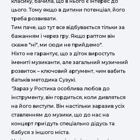
класику, бачила, що в нього є інтерес до
цього. Тому якщо в дитини потенціал, його
треба розвивати.
Тим паче, що тут все відбувається тільки за
бажанням і через гру. Якщо раптом він
скаже "ні", ми сюди не прийдемо".
Ніхто не гарантує, що з діток виростуть
імениті музиканти, але загальний музичний
розвиток – ключовий аргумент, чим вабить
батьків методика Сузукі.
"
Зараз у Ростика особлива любов до
інструменту, він гордиться, коли дивляться
на його виступи. Він настільки заразив усіх
ставленням до музики, що до нас на
концерт приїдуть спеціально дідусь та
бабуся з іншого міста.