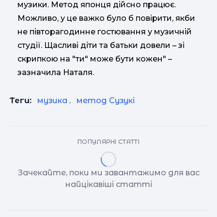
музики. Метод японця дійсно працює.
Можливо, у це важко було б повірити, якби
не півторагодинне гостювання у музичній
студії. Щасливі діти та батьки довели – зі
скрипкою на "ти" може бути кожен" –
зазначила Наталя.
Теги:
музика
,
метод Сузукі
ПОПУЛЯРНІ СТАТТІ
Зачекайте, поки ми завантажимо для вас
найцікавіші статті