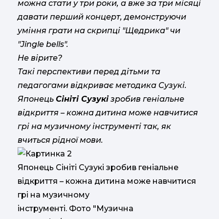
можна стати у три роки, а вже за три місяці
давати перший концерт, демонструючи
уміння грати на скрипці "Щедрика" чи
"
Jingle bells
".
Не вірите?
Такі перспективи перед дітьми та
педагогами відкриває методика Сузукі.
Японець
Сініті Сузукі
зробив геніальне
відкриття – кожна дитина може навчитися
грі на музичному інструменті так, як
вчиться рідної мови.
Японець Сініті Сузукі зробив геніальне
відкриття – кожна дитина може навчитися
грі на музичному
інструменті. Фото "Музична