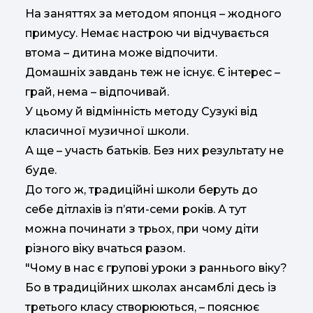
На заняттях за методом японця – жодного
примусу. Немає настрою чи відчувається
втома – дитина може відпочити.
Домашніх завдань теж не існує. Є інтерес –
грай, нема – відпочивай.
У цьому й відмінність методу Сузукі від
класичної музичної школи.
А ще – участь батьків. Без них результату не
буде.
До того ж, традиційні школи беруть до
себе дітлахів із п’яти-семи років. А тут
можна починати з трьох, при чому діти
різного віку вчаться разом.
"Чому в нас є групові уроки з раннього віку?
Бо в традиційних школах ансамблі десь із
третього класу створюються, – пояснює