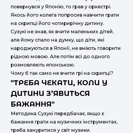
повернувся у Японію, то грав у оркестрі.
Якось його колега попросив навчити грати
на скрипці його чотирирічну дитину.
Сузукі не знав, як вчити маленьких дітей,
але йому спало на думку, що діти, які
народжуються в Японії, не вміють говорити
рідною мовою. Але потім всі до одного
розмовляють японською.
Чому б так само не вчити грі на скрипці?
"ТРЕБА ЧЕКАТИ, КОЛИ У
ДИТИНИ З’ЯВИТЬСЯ
БАЖАННЯ"
Методика Сузукі передбачає, якщо є
бажання грати на музичних інструментах,
треба зануритися у світ музики.