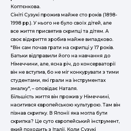
Коптєнкова.
Сініті Сузукі прожив майже сто років (1898-
1998 рр.). У нього не було своїх дітей, але
все життя присвятив скрипці та дітям. А
своє відкриття зробив майже випадково.
"Він сам почав грати на скрипці у 17 років.
Батьки відправили його на навчання до
Німеччини, але, ясна річ, до консерваторії
він не вступив, бо не міг конкурувати з тими
студентами, які грали на інструментах
змалку", – оповідає Наталя.
Більшість життя він прожив у Німеччині,
наситився європейською культурою. Там він
пізнав скрипку. В Японії яка могла бути
скрипка? Це суто європейський інструмент,
який походить з Італії. Коли Сузукі