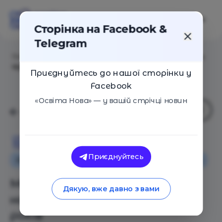
Сторінка на Facebook &
Telegram
Головна
/
Статті
/
Методика Сузукі, або Як навчають
музики з трьох років
Приєднуйтесь до нашої сторінки у
Facebook
«Освіта Нова» — у вашій стрічці новин
Освіта Нова
Приєднуйтесь
Освіта в Україні
Поради
Іноземний досвід
Методика Сузукі, або Як
Дякую, вже давно з вами
навчають музики з трьох
років