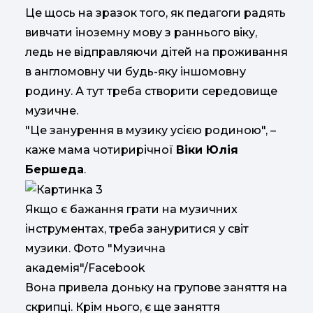
Це щось на зразок того, як педагоги радять
вивчати іноземну мову з раннього віку,
ледь не відправляючи дітей на проживання
в англомовну чи будь-яку іншомовну
родину. А тут треба створити середовище
музичне.
"Це занурення в музику усією родиною", –
каже мама чотирирічної
Віки Юлія
Бершеда
.
Якщо є бажання грати на музичних
інструментах, треба зануритися у світ
музики. Фото "Музична
академія"/Facebook
Вона привела доньку на групове заняття на
скрипці. Крім нього, є ще заняття