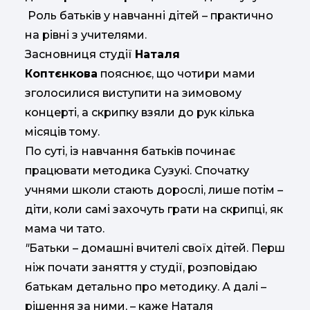
Роль батьків у навчанні дітей – практично
на рівні з учителями.
Засновниця студії
Наталя
Коптєнкова
пояснює, що чотири мами
зголосилися виступити на зимовому
концерті, а скрипку взяли до рук кілька
місяців тому.
По суті, із навчання батьків починає
працювати методика Сузукі. Спочатку
учнями школи стають дорослі, лише потім –
діти, коли самі захочуть грати на скрипці, як
мама чи тато.
"
Батьки – домашні вчителі своїх дітей. Перш
ніж почати заняття у студії, розповідаю
батькам детально про методику. А далі –
рішення за ними, – каже Наталя