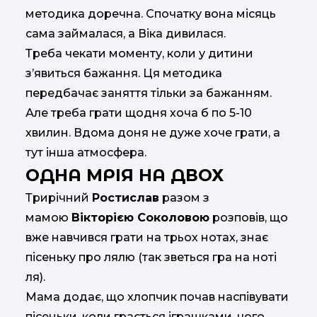
методика доречна. Спочатку вона місяць
сама займалася, а Віка дивилася.
Треба чекати моменту, коли у дитини
з’явиться бажання. Ця методика
передбачає заняття тільки за бажанням.
Але треба грати щодня хоча б по 5-10
хвилин. Вдома доня не дуже хоче грати, а
тут інша атмосфера.
ОДНА МРІЯ НА ДВОХ
Трирічний
Ростислав
разом з
мамою
Вікторією Соколовою
розповів, що
вже навчився грати на трьох нотах, знає
пісеньку про лялю (так зветься гра на ноті
ля).
Мама додає, що хлопчик почав наспівувати
пісеньки, коли грається іграшками, чого