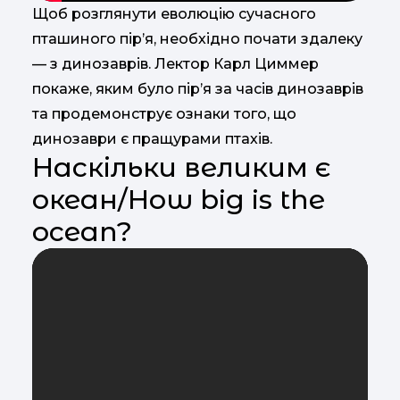
Щоб розглянути еволюцію сучасного
пташиного пір’я, необхідно почати здалеку
— з динозаврів. Лектор Карл Циммер
покаже, яким було пір’я за часів динозаврів
та продемонструє ознаки того, що
динозаври є пращурами птахів.
Наскільки великим є
океан/How big is the
ocean?