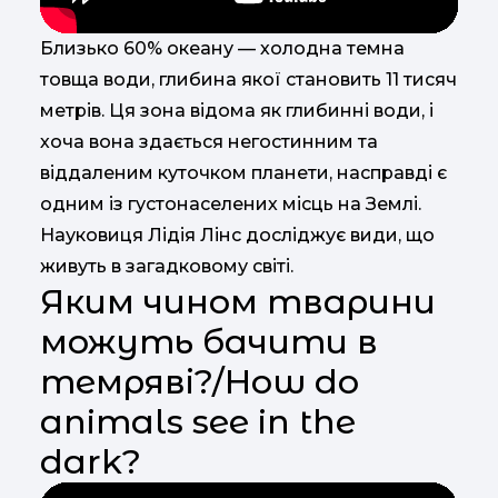
Близько 60% океану — холодна темна
товща води, глибина якої становить 11 тисяч
метрів. Ця зона відома як глибинні води, і
хоча вона здається негостинним та
віддаленим куточком планети, насправді є
одним із густонаселених місць на Землі.
Науковиця Лідія Лінс досліджує види, що
живуть в загадковому світі.
Яким чином тварини
можуть бачити в
темряві?/How do
animals see in the
dark?