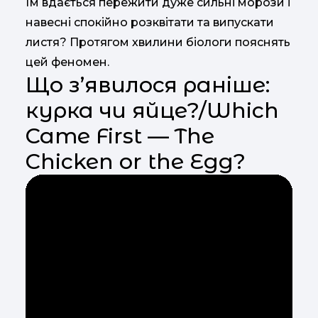
їм вдається пережити дуже сильні морози і
навесні спокійно розквітати та випускати
листя? Протягом хвилини біологи пояснять
цей феномен.
Що з’явилося раніше:
курка чи яйце?/Which
Came First — The
Chicken or the Egg?