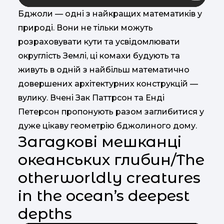
Бджоли — одні з найкращих математиків у
природі. Вони не тільки можуть
розраховувати кути та усвідомлювати
округлість Землі, ці комахи будують та
живуть в одній з найбільш математично
довершених архітектурних конструкцій —
вулику. Вчені Зак Паттрсон та Енді
Петерсон пропонують разом заглибитися у
дуже цікаву геометрію бджолиного дому.
Загадкові мешканці
океанських глибин/The
otherworldly creatures
in the ocean’s deepest
depths