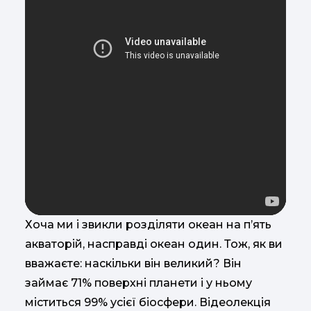
Хоча ми і звикли розділяти океан на п’ять
акваторій, насправді океан один. Тож, як ви
вважаєте: наскільки він великий? Він
займає 71% поверхні планети і у ньому
міститься 99% усієї біосфери. Відеолекція