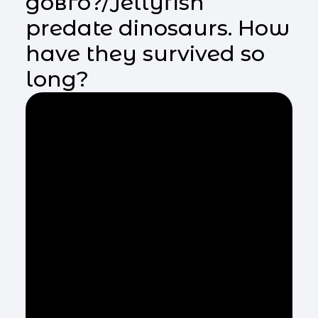
довго?/Jellyfish
predate dinosaurs. How
have they survived so
long?