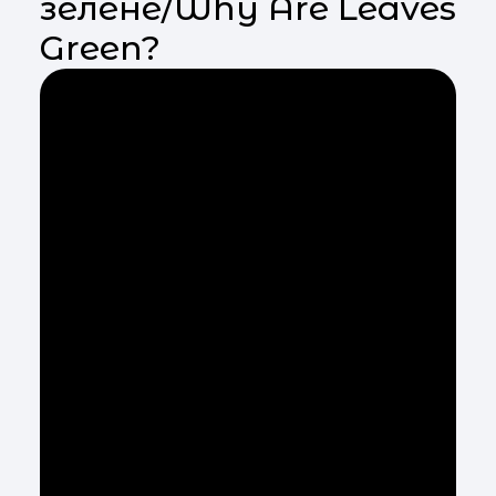
зелене/Why Are Leaves
Green?