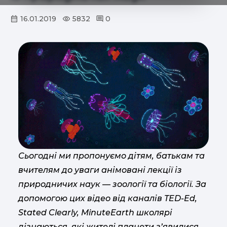
16.01.2019
5832
0
Сьогодні ми пропонуємо дітям, батькам та
вчителям до уваги анімовані лекції із
природничих наук — зоології та біології. За
допомогою цих відео від каналів TED-Ed,
Stated Clearly, MinuteEarth школярі
дізнаються, які жителі планети з’явилися