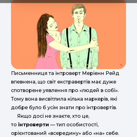
Письменниця та інтроверт Меріенн Рейд
впевнена, що світ екстравертів має дуже
спотворене уявлення про «людей в собі».
Тому вона висвітлила кілька маркерів, які
добре було б усім знати про інтровертів.
Якщо досі не знаєте, хто це,
то
інтроверти
— тип особистості,
орієнтований «всередину» або «на» себе.