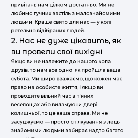
привітань нам цілком достатньо. Ми не
любимо гучних застіль з малознайомими
людьми. Краще свято для нас — у колі
ретельно відібраних людей.
2. Нас не дуже цікавить, як
ви провели свої вихідні
Якщо ви не належите до нашого кола
друзів, то нам все одно, як пройшла ваша
субота. Ми щиро вважаємо, що кожен має
право на особисте життя, і якщо ви
проводите вільний час в п'яних
веселощах або виламуючи двері
колишньої, то це ваша справа. Ми не
засуджуємо — просто спілкування з ледь
знайомими людьми забирає надто багато