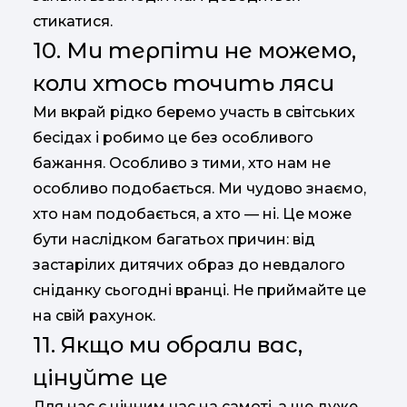
стикатися.
10. Ми терпіти не можемо,
коли хтось точить ляси
Ми вкрай рідко беремо участь в світських
бесідах і робимо це без особливого
бажання. Особливо з тими, хто нам не
особливо подобається. Ми чудово знаємо,
хто нам подобається, а хто — ні. Це може
бути наслідком багатьох причин: від
застарілих дитячих образ до невдалого
сніданку сьогодні вранці. Не приймайте це
на свій рахунок.
11. Якщо ми обрали вас,
цінуйте це
Для нас є цінним час на самоті, а ще дуже