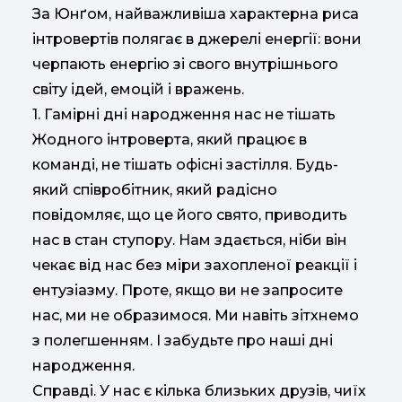
За Юнґом, найважливіша характерна риса
інтровертів полягає в джерелі енергії: вони
черпають енергію зі свого внутрішнього
світу ідей, емоцій і вражень.
1. Гамірні дні народження нас не тішать
Жодного інтроверта, який працює в
команді, не тішать офісні застілля. Будь-
який співробітник, який радісно
повідомляє, що це його свято, приводить
нас в стан ступору. Нам здається, ніби він
чекає від нас без міри захопленої реакції і
ентузіазму. Проте, якщо ви не запросите
нас, ми не образимося. Ми навіть зітхнемо
з полегшенням. І забудьте про наші дні
народження.
Справді. У нас є кілька близьких друзів, чиїх