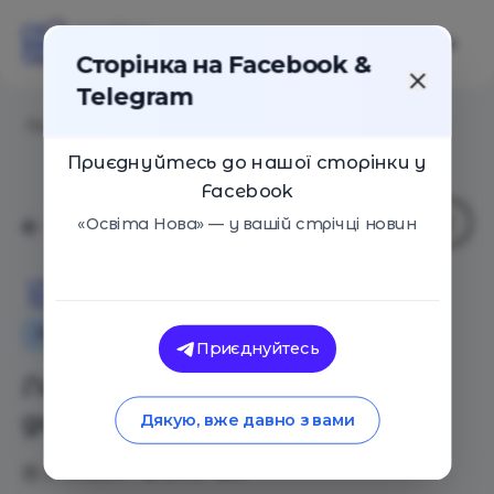
Сторінка на Facebook &
Telegram
Головна
/
Статті
/
Логопедические игры для детей
Приєднуйтесь до нашої сторінки у
Facebook
«Освіта Нова» — у вашій стрічці новин
Освіта Нова
Поради
Навчальні матеріали
Приєднуйтесь
Логопедические игры для
детей
Дякую, вже давно з вами
27.04.2017
2773
0