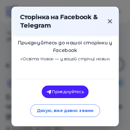
Сторінка на Facebook &
Telegram
Головна
/
Статті
/
5 советов, что делать, чтобы не
утратить хрупкое доверие своих детей
Приєднуйтесь до нашої сторінки у
Facebook
«Освіта Нова» — у вашій стрічці новин
Сім'я
Освіта Нова
Приєднуйтесь
5 советов, что делать,
чтобы не утратить хрупкое
Дякую, вже давно з вами
доверие своих детей
10.12.2018
3193
0