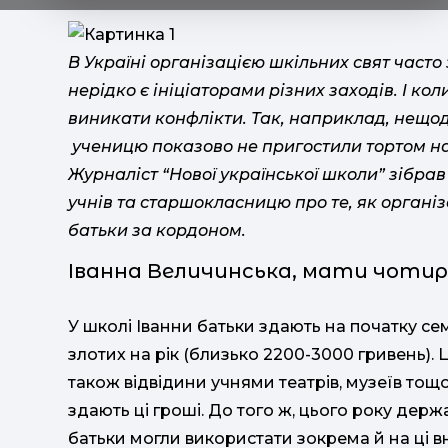
В Україні організацією шкільних свят часто
нерідко є ініціаторами різних заходів. І к
виникати конфлікти. Так, наприклад, нещод
ученицю показово не пригостили тортом на с
Журналіст “Нової української школи” зібрав
учнів та старшокласницю про те, як організ
батьки за кордоном.
Іванна Величинська, мати чотир
У школі Іванни батьки здають на початку се
злотих на рік (близько 2200-3000 гривень). 
також відвідини учнями театрів, музеїв тощ
здають ці гроші. До того ж, цього року держ
батьки могли використати зокрема й на ці в