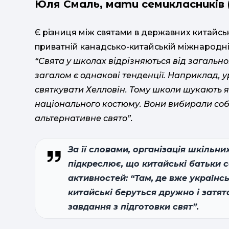
Юля Смаль, мати семикласників 
Є різниця між святами в державних китайськ
приватній канадсько-китайській міжнародній
“Свята у школах відрізняються від загальн
загалом є однакові тенденції. Наприклад,
святкувати Хелловін. Тому школи шукають як
національного костюму. Вони вибирали собі
альтернативне свято”.
За її словами, організація шкільни
підкреслює, що китайські батьки 
активностей: “Там, де вже українс
китайські беруться дружно і затят
завдання з підготовки свят”.