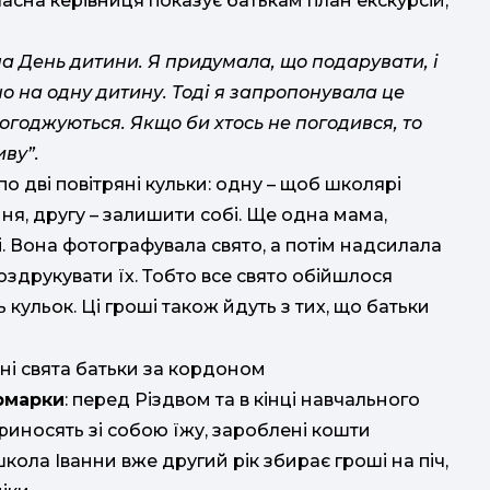
ласна керівниця показує батькам план екскурсій,
а День дитини. Я придумала, що подарувати, і
о на одну дитину. Тоді я запропонувала це
погоджуються. Якщо би хтось не погодився, то
ву”.
 дві повітряні кульки: одну – щоб школярі
ння, другу – залишити собі. Ще одна мама,
 Вона фотографувала свято, а потім надсилала
оздрукувати їх. Тобто все свято обійшлося
 кульок. Ці гроші також йдуть з тих, що батьки
ярмарки
: перед Різдвом та в кінці навчального
приносять зі собою їжу, зароблені кошти
ола Іванни вже другий рік збирає гроші на піч,