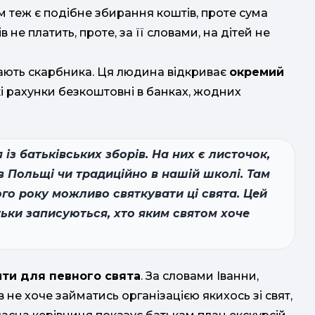
ам теж є подібне збирання коштів, проте сума
в не платить, проте, за її словами, на дітей не
чають скарбника. Ця людина відкриває
окремий
акі рахунки безкоштовні в банках, жодних
із батьківських зборів. На них є листочок,
 в Польщі чи традиційно в нашій школі. Там
ого року можливо святкувати ці свята. Цей
тьки записуються, хто яким святом хоче
ити для певного свята
. За словами Іванни,
в не хоче займатись організацією якихось зі свят,