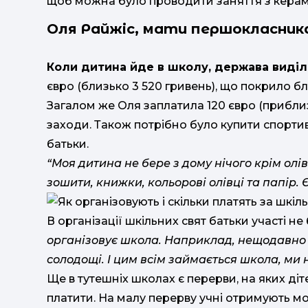
щоб можна було проводити заняття з керам
Оля Райжіс, мати першокласника
Коли дитина йде в школу, держава виділ
євро (близько 3 520 гривень), що покрило бл
Загалом же Оля заплатила 120 євро (приблиз
заходи. Також потрібно було купити спортив
батьки.
“Моя дитина не бере з дому нічого крім олів
зошити, книжки, кольорові олівці та папір. 
В організації шкільних свят батьки участі не
організовує школа. Наприклад, нещодавно с
солодощі. І цим всім займається школа, ми 
Ще в тутешніх школах є перерви, на яких ді
платити. На малу перерву учні отримують мо