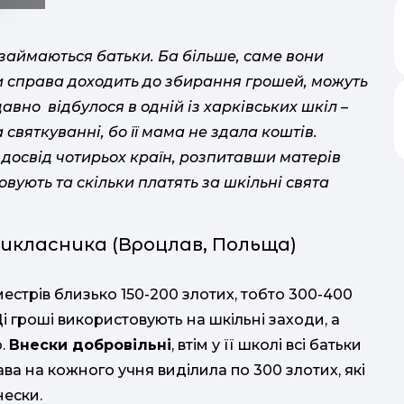
 займаються батьки. Ба більше, саме вони
оли справа доходить до збирання грошей, можуть
авно відбулося в одній із харківських шкіл
–
вяткуванні, бо її мама не здала коштів.
 досвід чотирьох країн, розпитавши матерів
овують та скільки платять за шкільні свята
икласника (Вроцлав, Польща)
местрів близько 150-200 злотих, тобто 300-400
Ці гроші використовують на шкільні заходи, а
о.
Внески добровільні
, втім у її школі всі батьки
ава на кожного учня виділила по 300 злотих, які
нески.