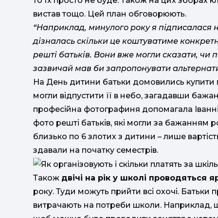
то їх просто не буде. Також на цих зборах к
вистав тощо. Цей план обговорюють.
“Наприклад, минулого року я підписалася н
дізналась скільки це коштуватиме конкретн
решті батьків. Вони вже могли сказати, чи 
зазвичай мав би запропонувати альтернати
На День дитини батьки домовились купити по
могли відпустити її в небо, загадавши бажа
професійна фотографиня допомагала Іванні.
фото решті батьків, які могли за бажанням р
близько по 6 злотих з дитини – лише вартість
здавали на початку семестрів.
Також
двічі на рік у школі проводяться 
року. Туди можуть прийти всі охочі. Батьки 
витрачають на потреби школи. Наприклад, шк