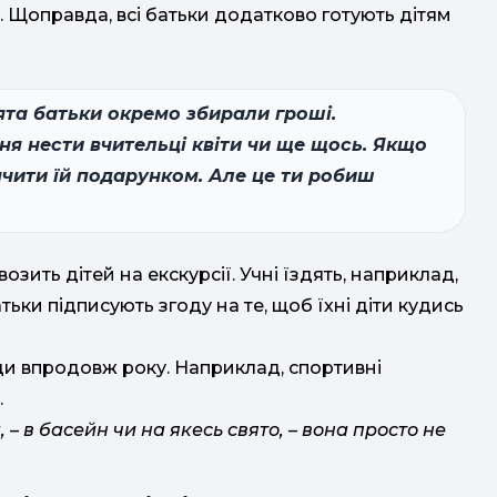
т. Щоправда, всі батьки додатково готують дітям
вята батьки окремо збирали гроші.
ня нести вчительці квіти чи ще щось. Якщо
ячити їй подарунком. Але це ти робиш
озить дітей на екскурсії. Учні їздять, наприклад,
тьки підписують згоду на те, щоб їхні діти кудись
ди впродовж року. Наприклад, спортивні
.
– в басейн чи на якесь свято, – вона просто не