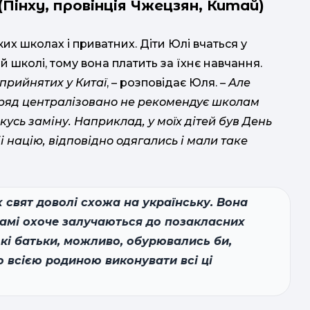
(
Пінху, провінція Чжецзян, Китай)
их школах і приватних. Діти Юлі вчаться у
 школі, тому вона платить за їхнє навчання.
оприйнятих у Китаї
, – розповідає Юля. –
Але
 уряд централізовано не рекомендує школам
усь заміну. Наприклад, у моїх дітей був День
 націю, відповідно одягались і мали таке
х свят доволі схожа на українську. Вона
самі охоче залучаються до позакласних
ькі батьки, можливо, обурювались би,
о всією родиною виконувати всі ці