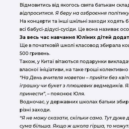
Відмовитись від якогось свята батькам скл
відпроситися. Я беру на озброєння політик
На концерти та інші шкільні заходи ходять 
всі бабусі-дідусі-сусіди. Це вона називає о
За весь час навчання Юліних дітей додат
Ще в початковій школі класовод збирала ко
500 гривень.
Також, у Китаї вітаються подарунки виклада
власної ініціативи, на таке гроші колективно
“На День вчителя моветон – прийти без кві
іграшку чи букет з плюшевих ведмедиків. Я
принести”
, – пояснює Юля.
Водночас, у державних школах батьки збир
різні заходи.
“Я не можу сказати, скільки само. Тут дуже
сума більша. Якщо ж школа гірша, то можуть 