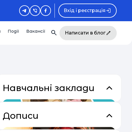
Вхід і реєстрація
и
Події
Вакансії
Написати в блог
Навчальні заклади
Дописи
акладки