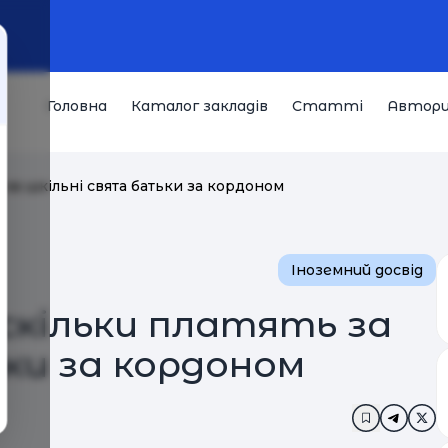
Головна
Каталог закладів
Статті
Автор
ь за шкільні свята батьки за кордоном
Іноземний досвід
 скільки платять за
ки за кордоном
Додати в з