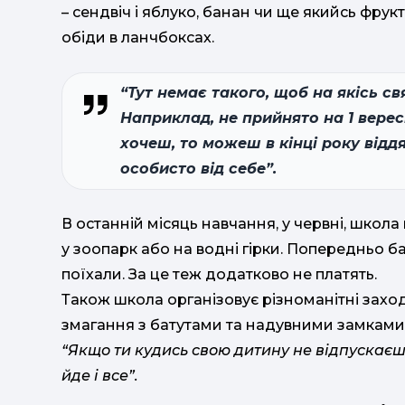
– сендвіч і яблуко, банан чи ще якийсь фрук
обіди в ланчбоксах.
“Тут немає такого, щоб на якісь с
Наприклад, не прийнято на 1 верес
хочеш, то можеш в кінці року відд
особисто від себе”.
В останній місяць навчання, у червні, школа в
у зоопарк або на водні гірки. Попередньо ба
поїхали. За це теж додатково не платять.
Також школа організовує різноманітні захо
змагання з батутами та надувними замками
“Якщо ти кудись свою дитину не відпускаєш, 
йде і все”.