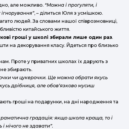
адно, але можливо.
“Можна і прогуляти, і
у ігнорування”
, – ділиться Юля з усмішкою.
багато людей. За словами нашої співрозмовниці,
собливістю китайського життя.
кові гроші у школі збирали лише один раз
.
шти на декорування класу. Йдеться про близько
чам. Проте у приватних школах їх дарують з
 не збирають.
точки чи цукерочки. Ще можна обрати якусь
кусь дрібниця, але обов’язково мусиш
ають гроші на подарунки, на дні народження та
 драматична градація: якщо школа краща, то і
і нічого не здавати”.