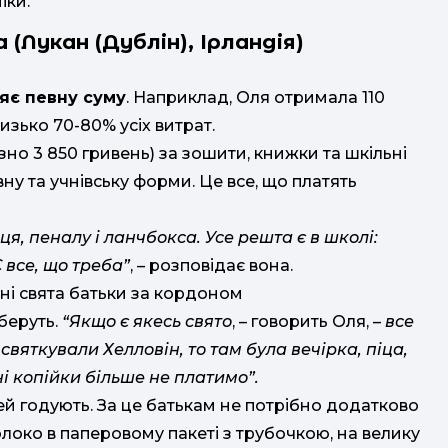
іки.
 (
Лукан (Дублін), Ірландія)
яє певну суму
. Наприклад, Оля отримала 110
изько 70-80% усіх витрат.
но 3 850 гривень) за зошити, книжки та шкільні
ну та учнівську форми. Це все, що платять
ця, пеналу і ланчбокса. Усе решта є в школі:
Є все, що треба”
, – розповідає вона.
 беруть.
“Якщо є якесь свято
, – говорить Оля, –
все
вяткували Хелловін, то там була вечірка, піца,
ні копійки більше не платимо”.
тей годують. За це батькам не потрібно додатково
локо в паперовому пакеті з трубочкою, на велику