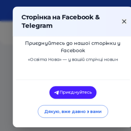
Про портал
Реклама
Контакти
Сторінка на Facebook &
Telegram
Приєднуйтесь до нашої сторінки у
Facebook
Головна
/
Статті
/
Як організовують і скільки платят
«Освіта Нова» — у вашій стрічці новин
Освіта Нова
Як організовують і
Приєднуйтесь
шкільні свята бать
Дякую, вже давно з вами
28.11.2018
3447
0