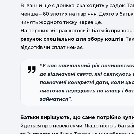
В Іванни ще є донька, яка ходить у садок. Т
менша – 60 злотих на півріччя. Дехто з батькі
чинять жодного тиску через це.
На перших зборах когось із батьків призна
рахунок спеціально для збору коштів
. Т
відсотків чи сплат немає.
“У нас навчальний рік починається 
де відзначені свята, які святкують
позначені конкретні дати, коли ць
листочок передають по класу і ба
займатися”.
Батьки вирішують, що саме потрібно куп
йдеться про невекі суми. Якщо ніхто з батькі