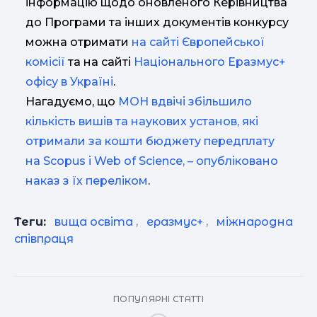
інформацію щодо оновленого Керівництва
до Програми та інших документів конкурсу
можна отримати
на сайті Європейської
комісії
та на сайті
Національного Еразмус+
офісу в Україні
.
Нагадуємо, що
МОН вдвічі збільшило
кількість вишів та наукових установ, які
отримали за кошти бюджету передплату
на Scopus і Web of Science, – опубліковано
наказ з їх переліком
.
Теги:
вища освіта
,
еразмус+
,
міжнародна
співпраця
ПОПУЛЯРНІ СТАТТІ