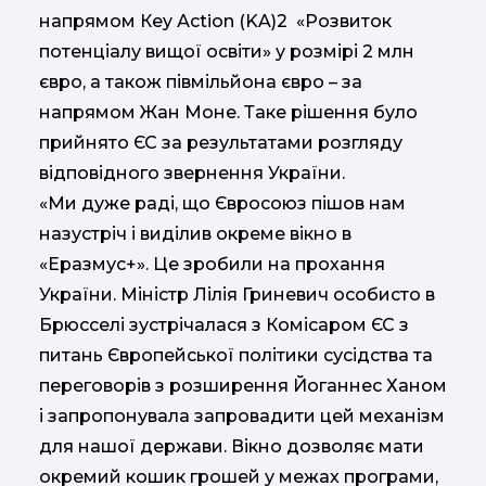
напрямом Кey Аction (KA)2 «Розвиток
потенціалу вищої освіти» у розмірі 2 млн
євро, а також півмільйона євро – за
напрямом Жан Моне. Таке рішення було
прийнято ЄС за результатами розгляду
відповідного звернення України.
«Ми дуже раді, що Євросоюз пішов нам
назустріч і виділив окреме вікно в
«Еразмус+». Це зробили на прохання
України. Міністр Лілія Гриневич особисто в
Брюсселі зустрічалася з Комісаром ЄС з
питань Європейської політики сусідства та
переговорів з розширення Йоганнес Ханом
і запропонувала запровадити цей механізм
для нашої держави. Вікно дозволяє мати
окремий кошик грошей у межах програми,