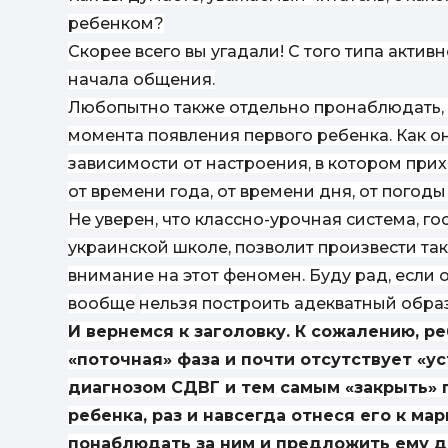
ребенком?
Скорее всего вы угадали! С того типа актив
начала общения.
Любопытно также отдельно пронаблюдать, к
момента появления первого ребенка. Как о
зависимости от настроения, в котором при
от времени года, от времени дня, от погоды и
Не уверен, что классно-урочная система, 
украинской школе, позволит произвести та
внимание на этот феномен. Буду рад, если 
вообще
нельзя построить адекватный обра
И вернемся к заголовку.
К сожалению, ре
«поточная» фаза и почти отсутствует «у
диагнозом СДВГ и тем самым «закрыть» 
ребенка, раз и навсегда отнеся его к ма
понаблюдать за ним и предложить ему д