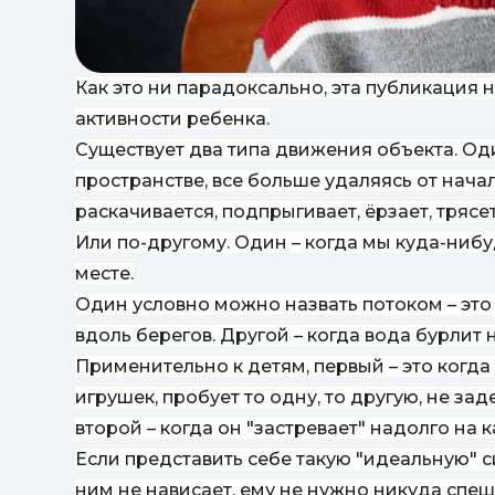
Как это ни парадоксально, эта публикация 
активности ребенка.
Существует два типа движения объекта. Од
пространстве, все больше удаляясь от начал
раскачивается, подпрыгивает, ёрзает, трясе
Или по-другому. Один – когда мы куда-нибу
месте.
Один условно можно назвать потоком – это
вдоль берегов. Другой – когда вода бурлит 
Применительно к детям, первый – это когда
игрушек, пробует то одну, то другую, не за
второй – когда он "застревает" надолго на 
Если представить себе такую "идеальную" с
ним не нависает, ему не нужно никуда спеш