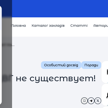
Головна
Каталог закладів
Статті
Автор
ует! Но…
Особистий досвід
Поради
СДВГ не существует!
Додати в за