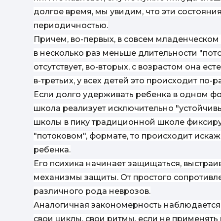
долгое время, мы увидим, что эти состояни
периодичностью.
Причем, во-первых, в совсем младенческом
в несколько раз меньше длительности "пото
отсутствует, во-вторых, с возрастом она е
в-третьих, у всех детей это происходит по-р
Если долго удерживать ребенка в одном ф
школа реализует исключительно "устойчив
школы в пику традиционной школе фиксир
"потоковом"
,
формате, то происходит искаж
ребенка.
Его психика начинает защищаться, выстра
механизмы защиты. От простого сопротивле
различного рода неврозов.
Аналогичная закономерность наблюдается и
свои циклы, свои ритмы, если не применять