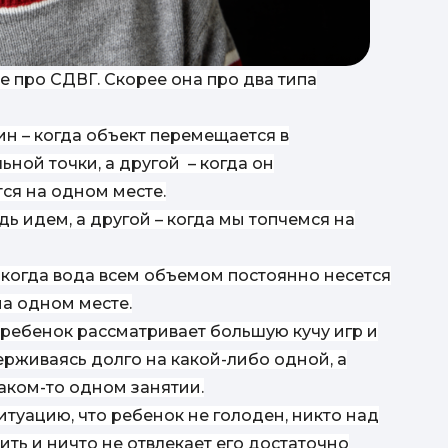
не про СДВГ. Скорее она про два типа
ин – когда объект перемещается в
ьной точки, а другой – когда он
тся на одном месте.
дь идем, а другой – когда мы топчемся на
п
 когда вода всем объемом постоянно несется
на одном месте.
мат
 ребенок рассматривает большую кучу игр и
держиваясь долго на какой-либо одной, а
каком-то одном занятии.
итуацию, что ребенок не голоден, никто над
ить и ничто не отвлекает его достаточно