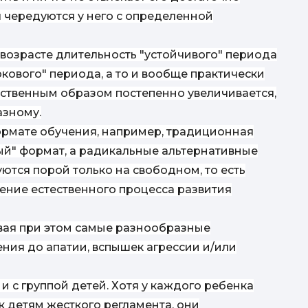
я чередуются у него с определенной
 возрасте длительность "устойчивого" периода
кового" периода, а то и вообще практически
стественным образом постепенно увеличивается,
азному.
ормате обучения, например, традиционная
ый" формат, а радикальные альтернативные
уются
порой только
на свободном, то есть
ение естественного процесса развития
за
ивая при этом самые разнообразные
ния до апатии, вспышек агрессии и/или
 с группой детей. Хотя у каждого ребенка
 к детям жесткого регламента, они