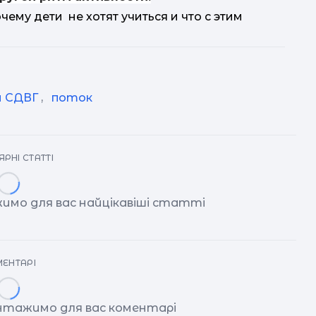
чему дети не хотят учиться и что с этим
м СДВГ
,
поток
РНІ СТАТТІ
имо для вас найцікавіші статті
ЕНТАРІ
антажимо для вас коментарі