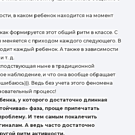
ности, в каком ребенок находится на момент
ак формируется этот общий ритм в классе. С
н меняется с приходом каждого следующего. В
ходит каждый ребенок. А также в зависимости
 т. д.
господствующая ныне в традиционной
кое наблюдение, и что она вообще обращает
ошибаюсь))). Ведь без учета этого феномена
зовательный процесс
!
бенка, у которого достаточно длинная
стойчивая» фаза, проще припечатать
проблему. И тем самым покалечить
ргиналам. А ведь часто достаточно
ругой ритм активности.