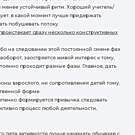
и менее устойчивый ритм. Хороший учитель/
вует, в какой момент лучше придержать
ать побушевать потоку.
н
проистекает сразу несколько конструктивных
либо на следовании этой постоянной смене фаз
наоборот, заостряется живой интерес к тому,
тоянно проходит разные фазы. Главное, дать
роны взрослого, ни сопротивления детей тому,
ственной форме.
степенно формируется привычка следовать
ктивно процесс любой деятельности,
ого типа активности лучше начинать общение с