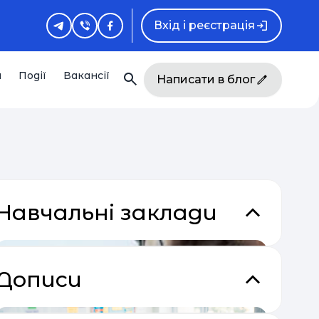
Вхід і реєстрація
и
Події
Вакансії
Написати в блог
Навчальні заклади
Дописи
кладки