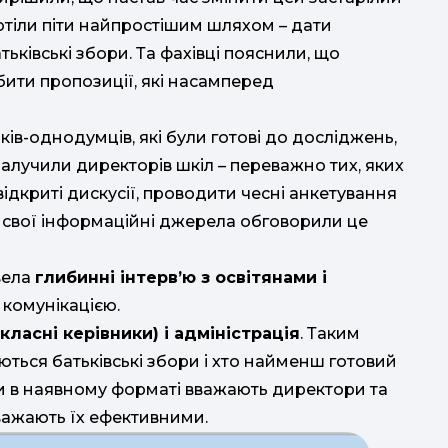
хотіли піти найпростішим шляхом
–
дати
атьківські збори. Та фахівці пояснили, що
обити пропозиції, які насамперед
ків-однодумців, які були готові до досліджень,
 залучили директорів шкіл
–
переважно тих, яких
відкриті дискусії, проводити чесні анкетування
ез свої інформаційні джерела обговорили це
вела
глибинні інтерв’ю з освітянами і
ю комунікацією.
(класні керівники) і адміністрація
. Таким
ться батьківські збори і хто найменш готовий
и в наявному форматі вважають директори та
вважають їх ефективними.