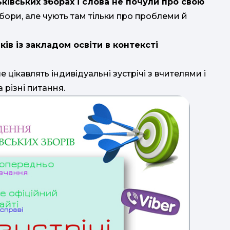
ьківських зборах і слова не почули про свою
і збори, але чують там тільки про проблеми й
ів із закладом освіти в контексті
цікавлять індивідуальні зустрічі з вчителями і
а різні питання.