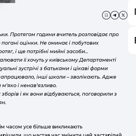
Додати в за
тьки. Протягом години вчитель розповідає про
 погані оцінки. Не оминає і побутових
ротяг, і ще потрібні мийні засоби…
лювати її хочуть у київському Департаменті
дуальні зустрічі з батьками і цікаві форми
 запрацювало, інші школи – зволікають. Адже
м’яко і ненав’язливо.
 зборів і як вони відбуваються, поговорили з
ян.
нім часом усе більше викликають
ирішили, що настав час змінити цей застарілий