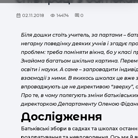
02.11.2018
14474
0
Біля дошки стоїть учитель, за партами – ба
негарну поведінку деяких учнів і згадує про
проблем: треба поміняти вікна, бо у класі п
Знайома багатьом шкільна картина. Перема
освіти і науки. А саме – запровадити індиві
взаємодії з ними. В якихось школах це вже
впроваджують це не директивою “зверху”, а 
Про те, в чому полягують зміни батьківських
директоркою Департаменту Оленою Фідан
Дослідження
Батьківські збори в садках та школах остан
роздратування та невдоволення. Ось ми й в