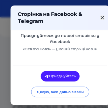
Про портал
Реклама
Контакти
Сторінка на Facebook &
Telegram
Приєднуйтесь до нашої сторінки у
Facebook
Головна
/
Статті
/
Традиційні батьківські збори – ц
«Освіта Нова» — у вашій стрічці новин
Освіта Нова
Традиційні батьківс
Приєднуйтесь
немодно. Олена Фід
Дякую, вже давно з вами
київські школи шу
співпраці з батька