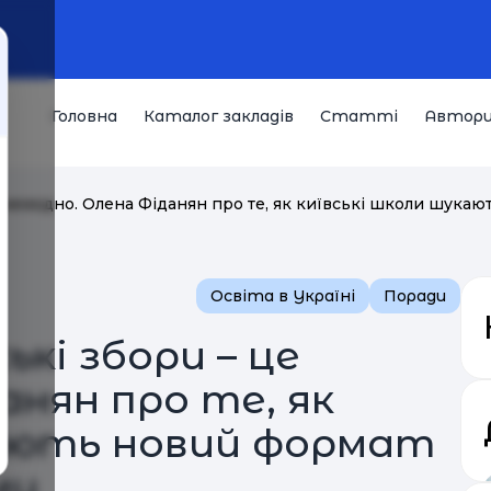
Головна
Каталог закладів
Статті
Автор
е немодно. Олена Фіданян про те, як київські школи шукаю
Освіта в Україні
Поради
ькі збори – це
анян про те, як
кають новий формат
ми