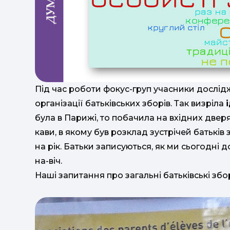
Під час роботи фокус-груп учасники дослід
організації батьківських зборів. Так визріла
була в Парижі, то побачила на вхідних дв
кави, в якому був розклад зустрічей батьків
на рік. Батьки записуються, як ми сьогодні до
на-віч.
Наші запитання про загальні батьківські зб