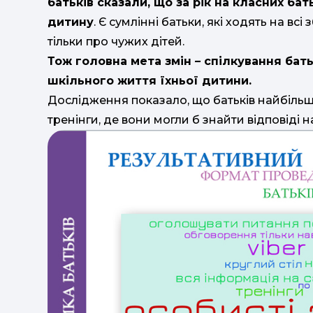
батьків сказали, що за рік на класних бат
дитину
. Є сумлінні батьки, які ходять на вс
тільки про чужих дітей.
Тож головна мета змін
–
спілкування батьк
шкільного життя їхньої дитини.
Дослідження показало, що батьків найбільше 
тренінги, де вони могли б знайти відповіді н