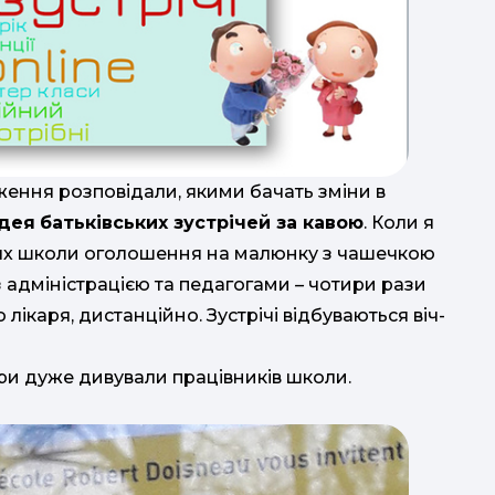
ження розповідали, якими бачать зміни в
ідея
батьківських зустрічей за кавою
. Коли я
ерях школи оголошення на малюнку з чашечкою
 з адміністрацією та педагогами
–
чотири рази
 лікаря, дистанційно. Зустрічі відбуваються віч-
ори дуже дивували працівників школи.