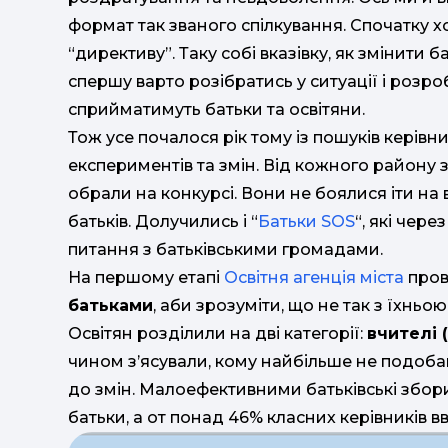
формат так званого спілкування. Спочатку 
“директиву”. Таку собі вказівку, як змінити б
спершу варто розібратись у ситуації і розр
сприйматимуть батьки та освітяни.
Тож усе почалося рік тому із пошуків керівни
експериментів та змін. Від кожного району
обрали на конкурсі. Вони не боялися іти на 
батьків. Долучились і “
Батьки SOS
“, які чер
питання з батьківськими громадами.
На першому етапі
Освітня агенція міста
про
батьками
, аби зрозуміти, що не так з їхньо
Освітян розділили на дві категорії:
вчителі 
чином з’ясували, кому найбільше не подобаю
до змін. Малоефективними батьківські збор
батьки, а от понад 46% класних керівників 