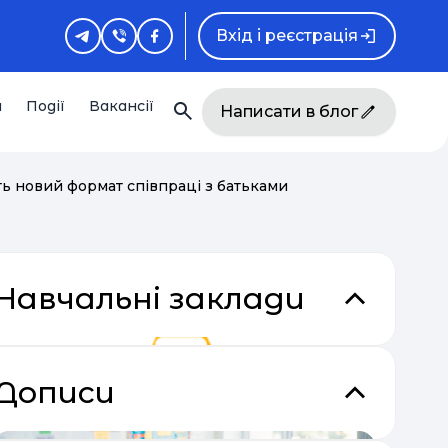
Вхід і реєстрація
и
Події
Вакансії
Написати в блог
ть новий формат співпраці з батьками
Навчальні заклади
Дописи