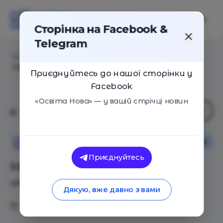
Сторінка на Facebook &
Telegram
Головна
/
Статті
/
Можно я выскажусь от лица
«тупого ребенка»?
Приєднуйтесь до нашої сторінки у
Facebook
«Освіта Нова» — у вашій стрічці новин
Оглядові статті
Сім'я
Освіта Нова
Приєднуйтесь
Можно я выскажусь от лица
«тупого ребенка»?
Дякую, вже давно з вами
14.09.2018
6501
0