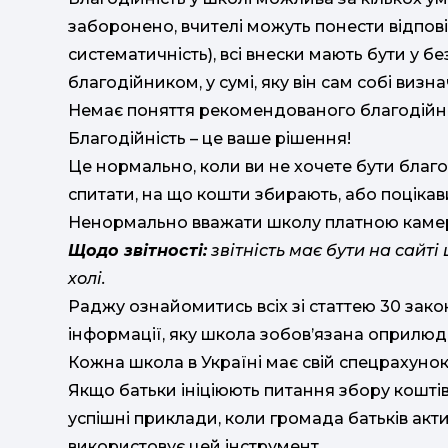
заборонено, вчителі можуть понести відпові
систематичність), всі внески мають бути у бе
благодійником, у сумі, яку він сам собі визна
Немає поняття рекомендованого благодійно
Благодійність – це ваше рішення!
Це нормально, коли ви не хочете бути благ
спитати, на що кошти збирають, або поцікави
Ненормально вважати школу платною камеро
Щодо звітності:
звітність має бути на сайті
холі.
Раджу ознайомитись всіх зі статтею 30 закон
інформації, яку школа зобов’язана оприлю
Кожна школа в Україні має свій спецрахунок 
Якщо батьки ініціюють питання збору кошті
успішні приклади, коли громада батьків акт
використовує цей інструмент.