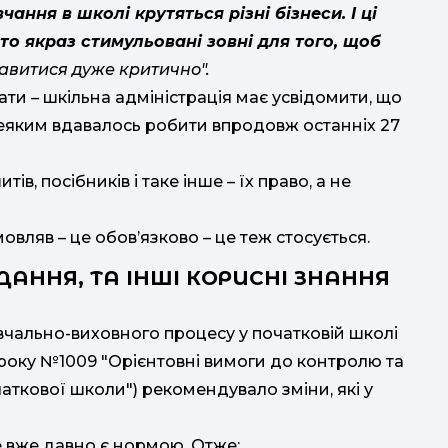
ання в школі крутяться різні бізнеси. І ці
то якраз стимульовані зовні для того, щоб
тавитися дуже критично"
.
ати – шкільна адміністрація має усвідомити, що
е деяким вдавалось робити впродовж останніх 27
, посібників і таке інше – їх право, а не
овляв – це обов’язково – це теж стосується.
АННЯ, ТА ІНШІ КОРИСНІ ЗНАННЯ
авчально-виховного процесу у початковій школі
 року №1009 "Орієнтовні вимоги до контролю та
аткової школи") рекомендувало зміни, які у
це вже давно є нормою. Отже: