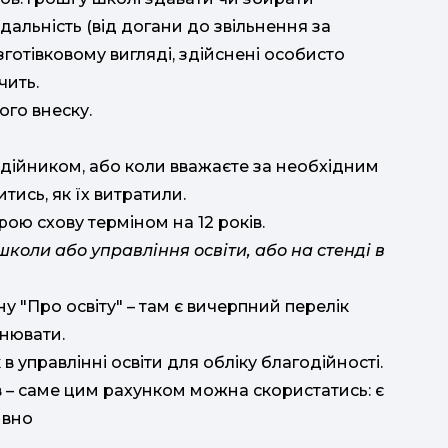
дальність (від догани до звільнення за
зготівковому вигляді, здійснені особисто
чить.
го внеску.
одійником, або коли вважаєте за необхідним
тись, як їх витратили.
ю схову терміном на 12 років.
 школи або управління освіти, або на стенді в
у "Про освіту" – там є вичерпний перелік
днювати.
в управлінні освіти для обліку благодійності.
в – саме цим рахунком можна скористатись: є
ивно