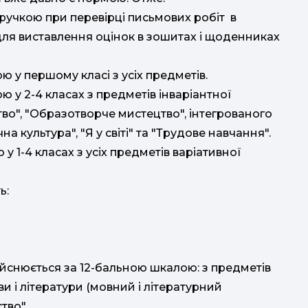
учкою при перевірці письмових робіт в
и для виставлення оцінок в зошитах і щоденниках
 у першому класі з усіх предметів.
 у 2-4 класах з предметів інваріантної
тво", "Образотворче мистецтво", інтегрованого
а культура", "Я у світі" та "Трудове навчання".
 1-4 класах з усіх предметів варіативної
ь:
йснюється за 12-бальною шкалою: з предметів
ви і літератури (мовний і літературний
тво".