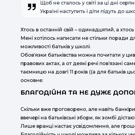
Щоб не сталось у світі за ці дні серп
Україні наступить і діти підуть до шк
Хтось в останній свій – одинадцятий, а хтос
Мені хотілось написати не стільки поради дл
можливості батьків у школі.
Обов’язки батьківства можна почитати у цив
правових актах, а от деякі речі пов’язані са
таємницю на довгі 11 років ((а для батьків ц
основне:
БЛАГОДІЙНА ТА НЕ ДУЖЕ ДОП
Скільки вже проговорено, але навіть банкір
ввечері на батьківські збори, як зомбі діста
Лише вранці настає усвідомлення, але грош
Благодійність у школі можлива за кількох ум