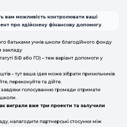
ть вам можливість контролювати ваші
мент про здійснену фінансову допомогу
.
ого батьками учнів школи благодійного фонду
и закладу
татуті БФ або ГО) – теж варіант допомоги у
тів – тут ваша ідея може зібрати прихильників
йте, переконуйте та дійте.
ь завдяки голосуванню громади отримати
 школи.
так виграли вже три проекти та залучили
ду, налагодити партнерські стосунки між