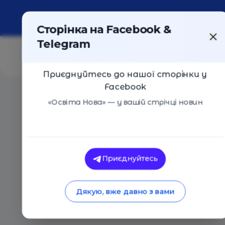
Про портал
Реклама
Контакти
Сторінка на Facebook &
Telegram
Приєднуйтесь до нашої сторінки у
Facebook
Головна
/
Статті
/
Що треба знати батькам школярів 
«Освіта Нова» — у вашій стрічці новин
Освіта в Україні
Поради
Що треба знати ба
Приєднуйтесь
вересня
Дякую, вже давно з вами
22.08.2018
4634
0