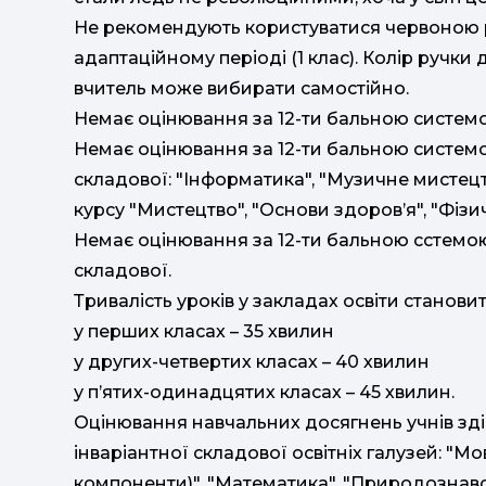
Не рекомендують користуватися червоною р
адаптаційному періоді (1 клас). Колір ручк
вчитель може вибирати самостійно.
Немає оцінювання за 12-ти бальною системою
Немає оцінювання за 12-ти бальною системою
складової: "Інформатика", "Музичне мистец
курсу "Мистецтво", "Основи здоров’я", "Фізичн
Немає оцінювання за 12-ти бальною сстемою у
складової.
Тривалість уроків у закладах освіти становит
у перших класах – 35 хвилин
у других-четвертих класах – 40 хвилин
у п’ятих-одинадцятих класах – 45 хвилин.
Оцінювання навчальних досягнень учнів зді
інваріантної складової освітніх галузей: "Мо
компоненти)", "Математика", "Природознавс