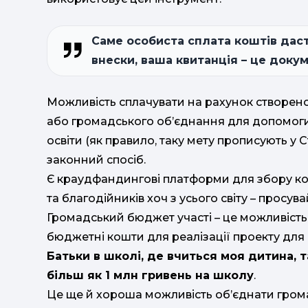
Саме особиста сплата коштів дас
внески, ваша квитанція – це доку
Можливість сплачувати на рахунок створен
або громадського об’єднання для допомог
освіти (як правило, таку мету прописують у С
законний спосіб.
Є краудфандингові платформи для збору кош
та благодійників хоч з усього світу – просува
Громадський бюджет участі – це можливіст
бюджетні кошти для реалізації проекту для
Батьки в школі, де вчиться моя дитина, 
більш як 1 млн гривень на школу
.
Це ще й хороша можливість об’єднати грома