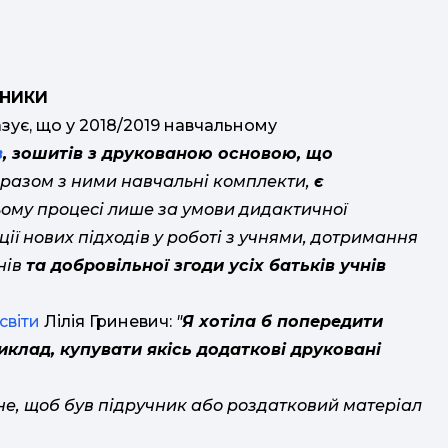
ЧНИКИ
азує, що у 2018/2019 навчальному
в
, зошитів з друкованою основою, що
 разом з ними навчальні комплекти,
є
ьому процесі лише за умови дидактичної
ії нових підходів у роботі з учнями, дотримання
нів
та добровільної згоди усіх батьків учнів
світи
Лілія Гриневич:
"
Я хотіла б попередити
риклад, купувати якісь додаткові друковані
не, щоб був підручник або роздатковий матеріал