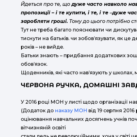
Йдеться про те, що
дуже часто навколо навч
пропозиції – і те купити, і те, і те
–
дуже час
заробляти гроші.
Тому до цього потрібно с
Тут не треба багато пояснювати чи дискутув
тиснути на батьків. чи зобов’язувати, як ц
років – не вийде.
Батьки знають – придбання додаткових зошитів
обов’язок.
Щоденників, які часто нав’язують у школах, м
ЧЕРВОНА РУЧКА, ДОМАШНІ ЗАВД
У 2016 році МОН у листі щодо організації н
(Додаток до
наказу МОН
від 19 серпня 2016
оцінювання навчальних досягнень учнів поч
вітчизняній освіті
стали ледь не революційними, хоча у світі 