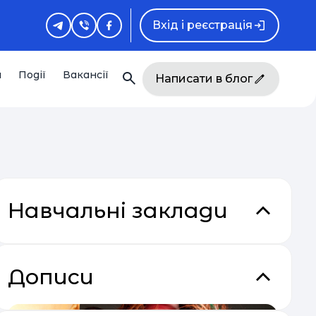
Вхід і реєстрація
и
Події
Вакансії
Написати в блог
Навчальні заклади
Дописи
закладки