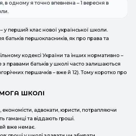
ня, в одному я точно впевнена – 1 вересня в
оли.
ь – у перший клас нової української школи.
я батьків першокласників, як про права та
ільному кодексі України та інших нормативно –
ме з правами батьків у школі часто залишаються
ьогорічних першачків – вже й 12). Тому коротко про
ОМОГА ШКОЛІ
и, економісти, адвокати, юристи, потрапляючи
ють гаманці та віддають гроші.
ей вже немає.
ов: гроші у школі здавати чи збирати