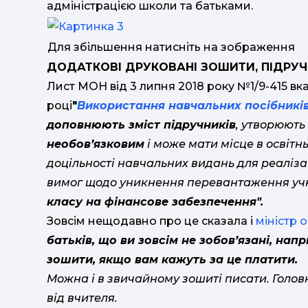
адміністрацією школи та батьками.
Для збільшення натисніть на зображення
ДОДАТКОВІ ДРУКОВАНІ ЗОШИТИ, ПІДРУ
Лист МОН від 3 липня 2018 року №1/9-415 вк
році
"
Використання навчальних посібникі
доповнюють зміст підручників
, утворюють
необов’язковим
і може мати місце в освітн
доцільності навчальних видань для реалізац
вимог щодо уникнення перевантаження уч
класу на фінансове забезпечення".
Зовсім нещодавно про це сказала і
міністр о
батьків, що ви зовсім не зобов’язані, нап
зошити, якщо вам кажуть за це платити.
Можна і в звичайному зошиті писати. Голов
від вчителя.