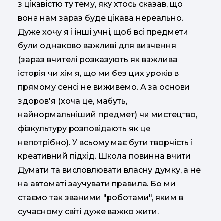
з цікавістю ту тему, яку хтось сказав, що
вона нам зараз буде цікава нереально.
Дуже хочу я і інші учні, щоб всі предмети
були однаково важливі для вивчення
(зараз вчителі розказують як важлива
історія чи хімія, що ми без цих уроків в
прямому сенсі не виживемо. А за основи
здоров'я (хоча це, мабуть,
найнормальніший предмет) чи мистецтво,
фізкультуру розповідають як це
непотрібно). У всьому має бути творчість і
креативний підхід. Школа повинна вчити
Думати та висловлювати власну думку, а не
на автоматі заучувати правила. Бо ми
стаємо так званими "роботами", яким в
сучасному світі дуже важко жити.