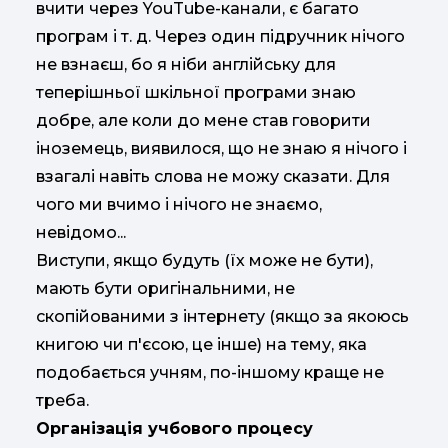
вчити через YouTube-канали, є багато
програм і т. д. Через один підручник нічого
не взнаєш, бо я ніби англійську для
теперішньої шкільної програми знаю
добре, але коли до мене став говорити
іноземець, виявилося, що не знаю я нічого і
взагалі навіть слова не можу сказати. Для
чого ми вчимо і нічого не знаємо,
невідомо...
Виступи, якщо будуть (їх може не бути),
мають бути оригінальними, не
скопійованими з інтернету (якщо за якоюсь
книгою чи п'єсою, це інше) на тему, яка
подобається учням, по-іншому краще не
треба.
Організація учбового процесу