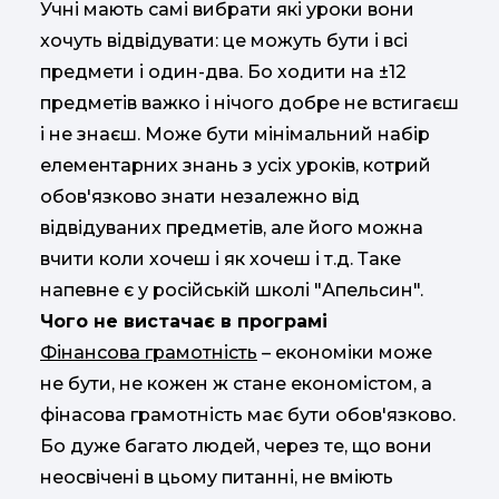
Учні мають самі вибрати які уроки вони
хочуть відвідувати: це можуть бути і всі
предмети і один-два. Бо ходити на ±12
предметів важко і нічого добре не встигаєш
і не знаєш. Може бути мінімальний набір
елементарних знань з усіх уроків, котрий
обов'язково знати незалежно від
відвідуваних предметів, але його можна
вчити коли хочеш і як хочеш і т.д. Таке
напевне є у російській школі "Апельсин".
Чого не вистачає в програмі
Фінансова грамотність
– економіки може
не бути, не кожен ж стане економістом, а
фінасова грамотність має бути обов'язково.
Бо дуже багато людей, через те, що вони
неосвічені в цьому питанні, не вміють