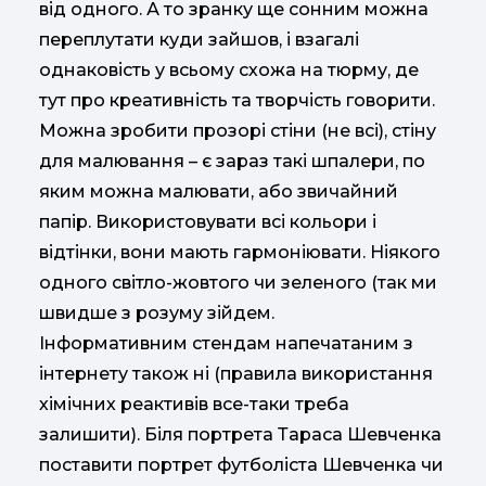
від одного. А то зранку ще сонним можна
переплутати куди зайшов, і взагалі
однаковість у всьому схожа на тюрму, де
тут про креативність та творчість говорити.
Можна зробити прозорі стіни (не всі), стіну
для малювання – є зараз такі шпалери, по
яким можна малювати, або звичайний
папір. Використовувати всі кольори і
відтінки, вони мають гармоніювати. Ніякого
одного світло-жовтого чи зеленого (так ми
швидше з розуму зійдем.
Інформативним стендам напечатаним з
інтернету також ні (правила використання
хімічних реактивів все-таки треба
залишити). Біля портрета Тараса Шевченка
поставити портрет футболіста Шевченка чи