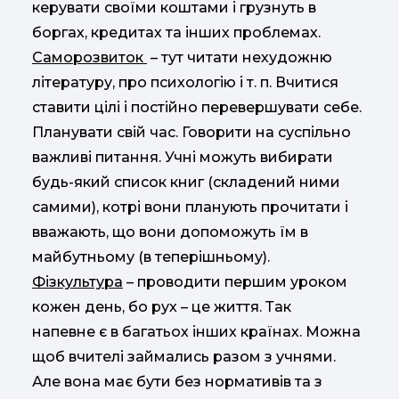
керувати своїми коштами і грузнуть в
боргах, кредитах та інших проблемах.
Саморозвиток
– тут читати нехудожню
літературу, про психологію і т. п. Вчитися
ставити цілі і постійно перевершувати себе.
Планувати свій час. Говорити на суспільно
важливі питання. Учні можуть вибирати
будь-який список книг (складений ними
самими), котрі вони планують прочитати і
вважають, що вони допоможуть їм в
майбутньому (в теперішньому).
Фізкультура
– проводити першим уроком
кожен день, бо рух – це життя. Так
напевне є в багатьох інших країнах. Можна
щоб вчителі займались разом з учнями.
Але вона має бути без нормативів та з