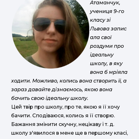
Атаманчук,
учениця 9-го
класу зі
Львова запис
ала свої
роздуми про
ідеальну
школу, в яку
вона б мріяла
ходити. Можливо, колись вона створить її, а
зараз давайте дізнаємось, якою вона
бачить свою ідеальну школу.
Цей твір про школу, про те, якою я її хочу
бачити. Сподіваюся, колись я її створю.
Бажання змінити скучну, нецікаву і т. д.
школу з'явилося в мене ще в першому класі,