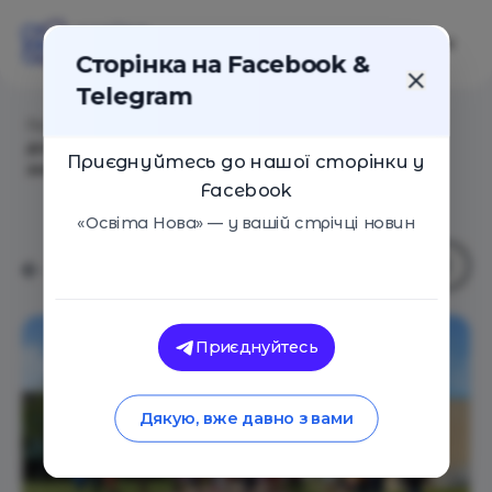
Сторінка на Facebook &
Telegram
Головна
/
Статті
/
Кімната для прогулювання,
домашка за бажанням і фінграмотність, або Яких
Приєднуйтесь до нашої сторінки у
змін прагнуть підлітки у школі
Facebook
«Освіта Нова» — у вашій стрічці новин
Приєднуйтесь
Дякую, вже давно з вами