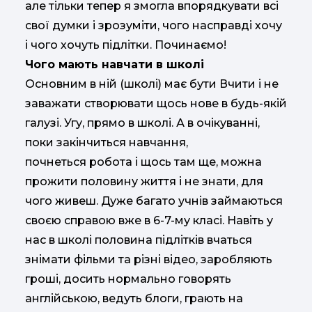
але тільки тепер я змогла впорядкувати всі
свої думки і зрозуміти, чого насправді хочу
і чого хочуть підлітки. Починаємо!
Чого мають навчати в школі
Основним в ній (школі) має бути Вчити і не
заважати створювати щось нове в будь-якій
галузі. Угу, прямо в школі. А в очікуванні,
поки закінчиться навчання,
почнеться робота і щось там ще, можна
прожити половину життя і не знати, для
чого живеш. Дуже багато учнів займаються
своєю справою вже в 6-7-му класі. Навіть у
нас в школі половина підлітків вчаться
знімати фільми та різні відео, заробляють
гроші, досить нормально говорять
англійською, ведуть блоги, грають на