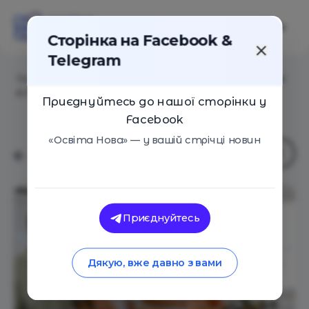
Сторінка на Facebook &
Telegram
Головна
/
Статті
/
Как разговаривать с подростками
о питании
Приєднуйтесь до нашої сторінки у
Facebook
«Освіта Нова» — у вашій стрічці новин
Приєднуйтесь
Дякую, вже давно з вами