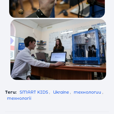
Теги:
SMART KIDS
,
Ukraine
,
технологии
,
технології