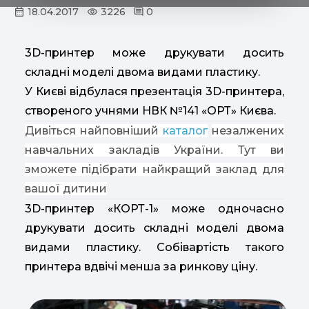
18.04.2017
3226
0
3D-принтер може друкувати досить
складні моделі двома видами пластику.
У Києві відбулася презентація 3D-принтера,
створеного учнями НВК №141 «ОРТ» Києва.
Дивіться найповніший
каталог
незалжених
навчальних закладів України. Тут ви
зможете підібрати найкращий заклад для
вашої дитини
3D-принтер «КОРТ-1» може одночасно
друкувати досить складні моделі двома
видами пластику. Собівартість такого
принтера вдвічі менша за ринкову ціну.