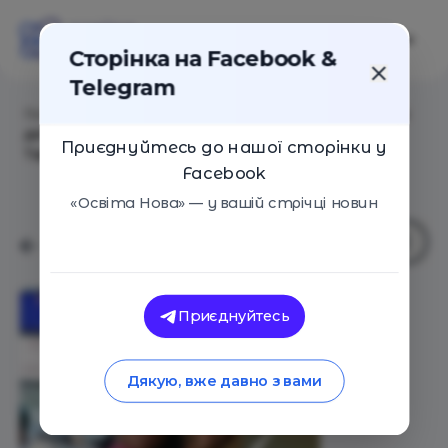
Сторінка на Facebook &
Telegram
Головна
/
Статті
/
10 правил воспитания счастливых
детей для родителей и учителей от Натальи
Приєднуйтесь до нашої сторінки у
Тарченко
Facebook
«Освіта Нова» — у вашій стрічці новин
Приєднуйтесь
Дякую, вже давно з вами