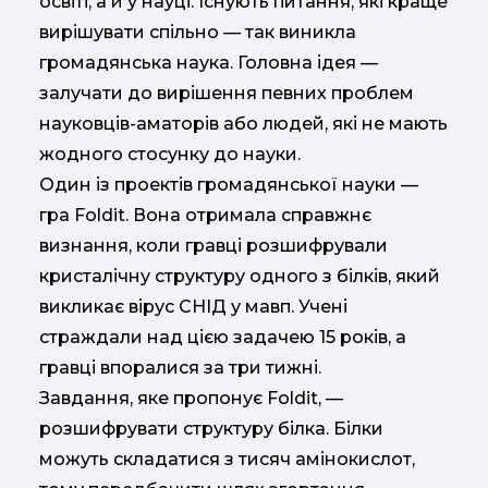
освіті, а й у науці. Існують питання, які краще
вирішувати спільно — так виникла
громадянська наука. Головна ідея —
залучати до вирішення певних проблем
науковців-аматорів або людей, які не мають
жодного стосунку до науки.
Один із проектів громадянської науки —
гра Foldit. Вона отримала справжнє
визнання, коли гравці розшифрували
кристалічну структуру одного з білків, який
викликає вірус СНІД у мавп. Учені
страждали над цією задачею 15 років, а
гравці впоралися за три тижні.
Завдання, яке пропонує Foldit, —
розшифрувати структуру білка. Білки
можуть складатися з тисяч амінокислот,