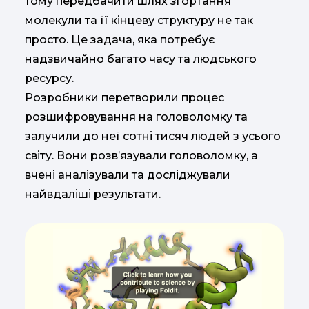
тому передбачити шлях згортання
молекули та її кінцеву структуру не так
просто. Це задача, яка потребує
надзвичайно багато часу та людського
ресурсу.
Розробники перетворили процес
розшифровування на головоломку та
залучили до неї сотні тисяч людей з усього
світу. Вони розв’язували головоломку, а
вчені аналізували та досліджували
найвдаліші результати.