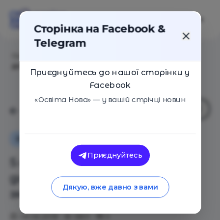
Сторінка на Facebook &
Telegram
Головна
/
Статті
/
5 освітньо-наукових ігор, які
допомагають гравцям змінювати світ
Приєднуйтесь до нашої сторінки у
Facebook
«Освіта Нова» — у вашій стрічці новин
Як це працює
Приєднуйтесь
5 освітньо-наукових ігор, які
допомагають гравцям
Дякую, вже давно з вами
змінювати світ
08.06.2018
3801
0