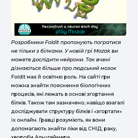
Розробники Foldit пропонують погратися
не тільки з білками. У новій грі Mozak ви
можете дослідити нейрони. Так вчені
дізнаються більше про людський мозок
Foldit має й освітню роль. На сайті гри
можна знайти пояснення біологічних
процесів, які лежать в основі згортання
білків. Також там зазначено, навіщо взагалі
досліджувати структуру білків і «згортати»
їх онлайн. Гравці розуміють, як вони
допомагають знайти ліки від СНІД, раку,
хвороби Альцгеймера.