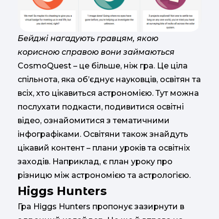
Бейджі нагадують гравцям, якою
корисною справою вони займаються
CosmoQuest – це більше, ніж гра. Це ціла
спільнота, яка об’єднує науковців, освітян та
всіх, хто цікавиться астрономією. Тут можна
послухати подкасти, подивитися освітні
відео, ознайомитися з тематичними
інфографіками. Освітяни також знайдуть
цікавий контент – плани уроків та освітніх
заходів. Наприклад, є план уроку про
різницю між астрономією та астрологією.
Higgs Hunters
Гра Higgs Hunters пропонує зазирнути в