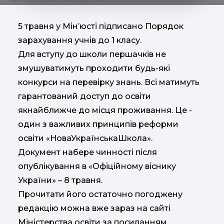
5 травня у Мін’юсті підписано Порядок
зарахування учнів до 1 класу.
Для вступу до школи першачків не
змушуватимуть проходити будь-які
конкурси на перевірку знань. Всі матимуть
гарантований доступ до освіти
якнайближче до місця проживання. Це -
один з важливих принципів реформи
освіти «НоваУкраїнськаШкола».
Документ набере чинності після
опублікування в «Офіційному віснику
України» – 8 травня.
Прочитати його остаточно погоджену
редакцію можна вже зараз на сайті
Міністерства освіти за посиланням