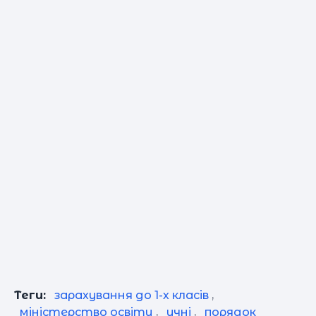
Теги:
зарахування до 1-х класів
,
міністерство освіти
,
учні
,
порядок