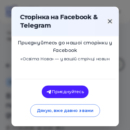
Сторінка на Facebook &
Telegram
Головна
/
Статті
/
В Україні затвердили новий
порядок зарахування дітей до школи (документ)
Приєднуйтесь до нашої сторінки у
Facebook
«Освіта Нова» — у вашій стрічці новин
Основи
Освіта в Україні
Новини
Приєднуйтесь
В Україні затвердили новий
порядок зарахування дітей
Дякую, вже давно з вами
до школи (документ)
07.05.2018
3129
0