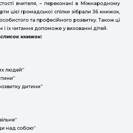
истості вчителя, – переконані в Міжнародному
ерти цієї громадської спілки зібрали 36 книжок,
собистого та професійного розвитку. Також ці
 і їх читання допоможе у вихованні дітей.
 список книжок:
их людей”
итини”
 розвитку дитини”
св
вільне”
ади над собою”