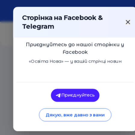
Про портал
Реклама
Контакти
Сторінка на Facebook &
Telegram
Приєднуйтесь до нашої сторінки у
Facebook
Головна
/
Статті
/
36 книжок для розвитку освітян в
«Освіта Нова» — у вашій стрічці новин
Основи
Поради
36 книжок для розв
Приєднуйтесь
НУШ
Дякую, вже давно з вами
04.04.2018
3888
0