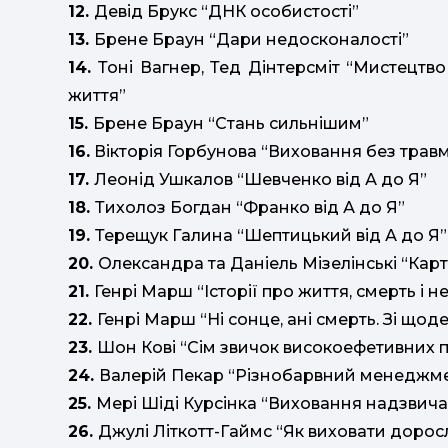
12.
Девід Брукс “ДНК особистості”
13.
Брене Браун “Дари недосконалості”
14.
Тоні Вагнер, Тед Дінтерсміт “Мистецтво
життя”
15.
Брене Браун “Стань сильнішим”
16.
Вікторія Горбунова “Виховання без трав
17.
Леонід Ушкалов “Шевченко від А до Я”
18.
Тихолоз Богдан “Франко від А до Я”
19.
Терещук Галина “Шептицький від А до Я”
20.
Олександра та Даніель Мізелінські “Кар
21.
Генрі Марш “Історії про життя, смерть і н
22.
Генрі Марш “Ні сонце, ані смерть. Зі щод
23.
Шон Кові “Сім звичок високоефетивних пі
24.
Валерій Пекар “Різнобарвний менеджм
25.
Мері Шіді Курсінка “Виховання надзвич
26.
Джулі Літкотт-Гаймс “Як виховати дорос