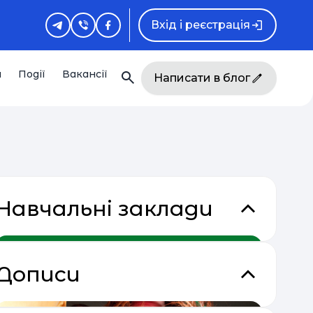
Вхід і реєстрація
и
Події
Вакансії
Написати в блог
Навчальні заклади
Дописи
кладки