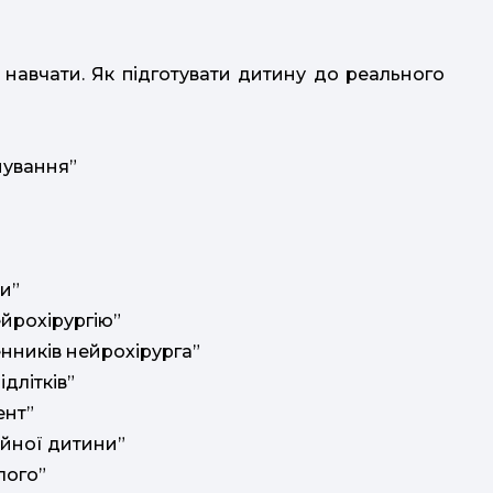
 навчати. Як підготувати дитину до реального
мування”
ти”
ейрохірургію”
енників нейрохірурга”
длітків”
ент”
айної дитини”
лого”