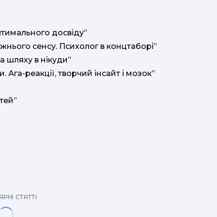
оптимального досвіду”
жнього сенсу. Психолог в концтаборі”
а шляху в нікуди”
 Ага-реакції, творчий інсайт і мозок”
ітей”
РНІ СТАТТІ