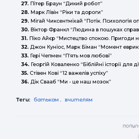
27.
Пітер Браун “Дикий робот”
28.
Марк Лівін “Ріки та дороги”
29.
Мігай Чиксентміхай “Потік. Психологія 
30.
Віктор Франкл “Людина в пошуках справ
31.
Піко Айєр “Мистецтво спокою. Пригоди н
32.
Джон Куніос, Марк Біман “Момент еврики.
33.
Гері Чепмен “П’ять мов любові”
34.
Георгій Коваленко “Біблійні історії для д
35.
Стівен Кові “12 важелів успіху”
36.
Дік Свааб “Ми - це наш мозок”
Теги:
батькам
,
вчителям
ПОПУЛЯ