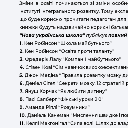
Зміни в освіті починаються зі зміни особ
інституті інтегрального розвитку. Тому експ
що буде корисно прочитати педагогам для о
книжки будуть надзвичайно корисні батькам
“Нова українська школа”
публікує
повний
1.
Кен Робінсон “Школа майбутнього”
2.
Кен Робінсон “Освіта проти таланту”
3.
Фредерік Лалу “Компанії майбутнього”
4.
Стівен Кові “Сім навичок високоефективн
5.
Джон Медіна “Правила розвитку мозку д
6.
Деніел Сігел “Секрети мозку. 12 стратегій
7.
Януш Корчак “Як любити дитину”
8.
Пасі Салберґ “Фінські уроки 2.0”
9.
Аманда Ріплі “Розумники”
10.
Даніель Канеман “Мислення швидке і по
11.
Келлі Макгонігал “Сила волі. Шлях до вл