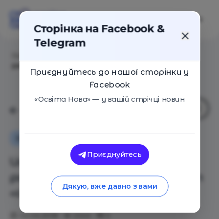
Сторінка на Facebook &
Telegram
Головна
/
Статті
/
Исследование: школьное
расписание дискриминирует «сов»
Приєднуйтесь до нашої сторінки у
Facebook
«Освіта Нова» — у вашій стрічці новин
Оглядові статті
Новини
Приєднуйтесь
Исследование: школьное
расписание дискриминирует
Дякую, вже давно з вами
«сов»
02.04.2018
2343
0