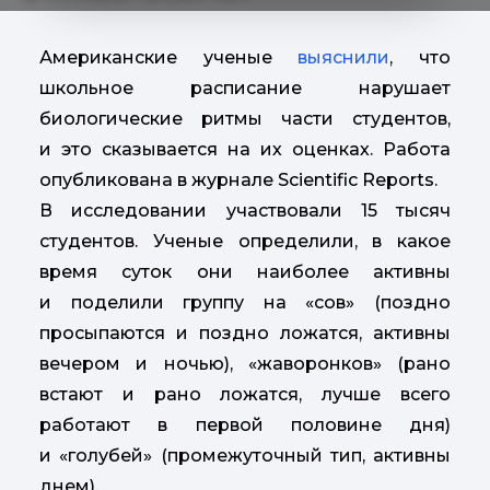
Американские ученые
выяснили
, что
школьное расписание нарушает
биологические ритмы части студентов,
и это сказывается на их оценках. Работа
опубликована в журнале Scientific Reports.
В исследовании участвовали 15 тысяч
студентов. Ученые определили, в какое
время суток они наиболее активны
и поделили группу на «сов» (поздно
просыпаются и поздно ложатся, активны
вечером и ночью), «жаворонков» (рано
встают и рано ложатся, лучше всего
работают в первой половине дня)
и «голубей» (промежуточный тип, активны
днем).