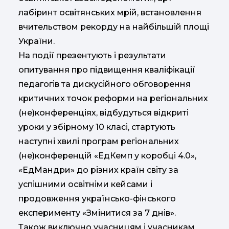
лабіринт освітянських мрій, встановлення
вчительством рекорду на найбільшій площі
України.
На події презентують і результати
опитування про підвищення кваліфікації
педагогів та дискусійного обговорення
критичних точок реформи на регіональних
(не)конференціях, відбудуться відкриті
уроки у збірному 10 класі, стартують
наступні хвилі програм регіональних
(не)конференцій «ЕдКемп у коробці 4.0»,
«ЕдМандри» до різних країн світу за
успішними освітніми кейсами і
продовження українсько-фінського
експерименту «Змінитися за 7 днів».
Також виключно учасницям і учасникам