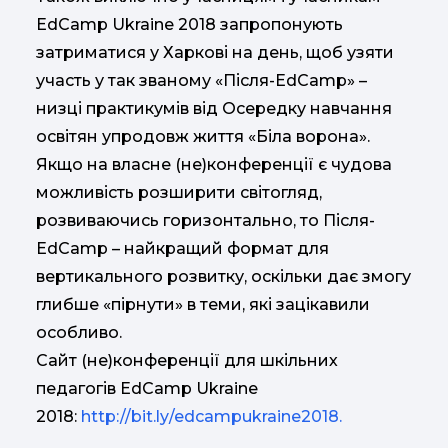
EdCamp Ukraine 2018 запропонують
затриматися у Харкові на день, щоб узяти
участь у так званому «Після-EdCamp» –
низці практикумів від Осередку навчання
освітян упродовж життя «Біла ворона».
Якщо на власне (не)конференції є чудова
можливість розширити світогляд,
розвиваючись горизонтально, то Після-
EdCamp – найкращий формат для
вертикального розвитку, оскільки дає змогу
глибше «пірнути» в теми, які зацікавили
особливо.
Сайт (не)конференції для шкільних
педагогів EdCamp Ukraine
2018:
http://bit.ly/edcampukraine2018.