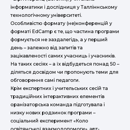
інформатики і дослідниця у Талліннському
технологічному університеті.
Особливістю формату (не)конференцій у
форматі EdCamp є те, що частина програми
формується не заздалегідь, а у перший
день – залежно від запитів та
зацікавленості самих учасниць і учасників.
На таких сесіях – а їх відбудеться понад 50 –
діляться досвідом чи пропонують теми для
обговорення самі педагоги.
Крім експертних і учительських сесій та
традиційних інтерактивних елементів
оранізаторська команда підготувала і
низку нових родзинок програми –
соціальний експеримент «Коло
освітянської взаємодопомоги», арт-