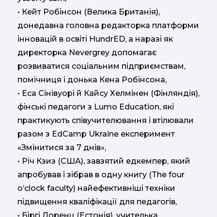
• Кейт Робінсон (Велика Британія),
донедавна головна редакторка платформи
інновацій в освіті HundrED, а наразі як
директорка Nevergrey допомагає
розвиватися соціальним підприємствам,
помічниця і донька Кена Робінсона,
• Еса Сінівуорі й Кайсу Хелмінен (Фінляндія),
фінські педагоги з Lumo Education, які
практикують співучителювання і втілювали
разом з EdCamp Ukraine експеримент
«Змінитися за 7 днів»,
• Річ Кзиз (США), завзятий едкемпер, який
апробував і зібрав в одну книгу (The four
o’clock faculty) найефективніші техніки
підвищення кваліфікації для педагогів,
• Біргі Лоренц (Естонія), учителька