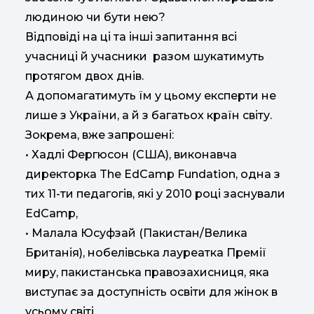
людиною чи бути нею?
Відповіді на ці та інші запитання всі
учасниці й учасники разом шукатимуть
протягом двох днів.
А допомагатимуть їм у цьому експерти не
лише з України, а й з багатьох країн світу.
Зокрема, вже запрошені:
• Хадлі Фергюсон (США), виконавча
директорка The EdCamp Fundation, одна з
тих 11-ти педагогів, які у 2010 році заснували
EdCamp,
• Малала Юсуфзай (Пакистан/Велика
Британія), нобелівська лауреатка Премії
миру, пакистанська правозахисниця, яка
виступає за доступність освіти для жінок в
усьому світі,