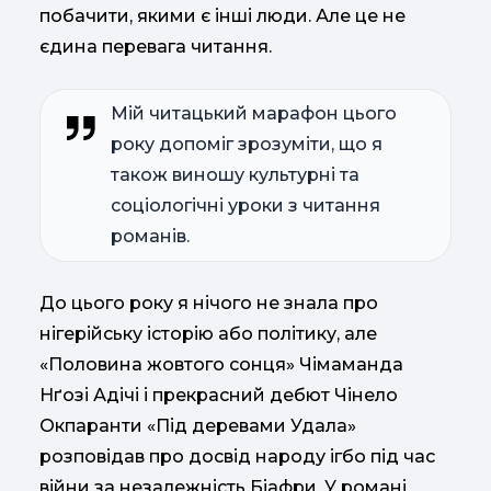
побачити, якими є інші люди. Але це не
єдина перевага читання.
Мій читацький марафон цього
року допоміг зрозуміти, що я
також виношу культурні та
соціологічні уроки з читання
романів.
До цього року я нічого не знала про
нігерійську історію або політику, але
«Половина жовтого сонця» Чімаманда
Нґозі Адічі і прекрасний дебют Чінело
Окпаранти «Під деревами Удала»
розповідав про досвід народу ігбо під час
війни за незалежність Біафри. У романі