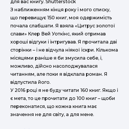
для вас книгу. Shutterstock
З наближенням кінця року і мого списку,
що перевищує 150 книг, моя одержимість
почала слабшати. Я взяла «Цитрус золотої
слави» Клер Вей Уоткінс, який отримав
хороші відгуки і інтригував. Я прочитала дві
сторінки – і не відчула ніякої іскри. Кількома
місяцями раніше я би змусила себе, і,
можливо, дійсно насолоджувалася
читанням, але поки я відклала роман. Я
відпустила його.
У 2016 році я не буду читати 160 книг. Якщо і
є мета, то це прочитати до 100 книг – щоби
переконатися, що кожна книга має
значення не для світу, а для мене.