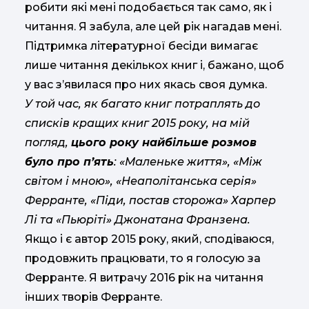
робити які мені подобається так само, як і
читання. Я забула, але цей рік нагадав мені.
Підтримка літературної бесіди вимагає
лише читання декількох книг і, бажано, щоб
у вас з’явилася про них якась своя думка.
У той час, як багато книг потраплять до
списків кращих книг 2015 року, на мій
погляд,
цього року найбільше розмов
було про п’ять
: «Маленьке життя», «Між
світом і мною», «Неаполітанська серія»
Ферранте, «Піди, постав сторожа» Харпер
Лі та «Пьюріті» Джонатана Франзена.
Якщо і є автор 2015 року, який, сподіваюся,
продовжить працювати, то я голосую за
Ферранте. Я витрачу 2016 рік на читання
інших творів Ферранте.