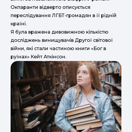
Окпаранти відверто описується
переслідування ЛГБТ-громадян в її рідній
країні.
Я була вражена дивовижною кількістю
досліджень винищувачів Другої світової
війни, які стали частиною книги «Бог в
руїнах» Кейт Аткінсон.