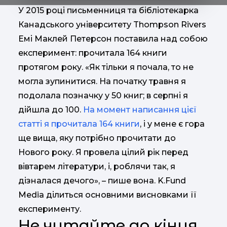
У 2015 році письменниця та бібліотекарка
Канадського університету Thompson Rivers
Емі Маклей Петерсон поставила над собою
експеримент: прочитала 164 книги
протягом року. «Як тільки я почала, то не
могла зупинитися. На початку травня я
подолала позначку у 50 книг; в серпні я
дійшла до 100.
На момент написання цієї
статті я прочитала 164 книги
, і у мене є гора
ще вища, яку потрібно прочитати до
Нового року. Я провела цілий рік перед
вівтарем літератури, і, роблячи так, я
дізналася дечого», – пише вона. K.Fund
Media ділиться основними висновками її
експерименту.
Не читайте до кінця