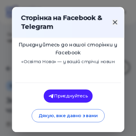
Сторінка на Facebook &
Telegram
Головна
/
Статті
/
Забагато книг: 4 висновки
читацького експерименту
Приєднуйтесь до нашої сторінки у
Facebook
«Освіта Нова» — у вашій стрічці новин
Як це працює
Поради
Оглядові статті
Приєднуйтесь
Забагато книг: 4 висновки
читацького експерименту
Дякую, вже давно з вами
23.03.2018
5102
0