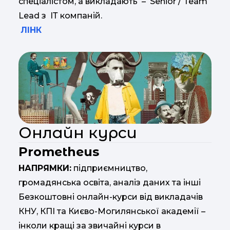
спеціалістом, а викладають – Senior / Team
Lead з ІТ компаній.
ЛІНК
Онлайн курси
Prometheus
НАПРЯМКИ:
підприємництво,
громадянська освіта, аналіз даних та інші
Безкоштовні онлайн-курси від викладачів
КНУ, КПІ та Києво-Могилянської академії –
інколи кращі за звичайні курси в