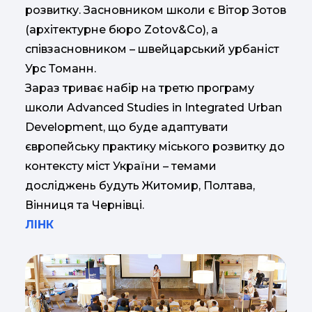
розвитку. Засновником школи є Вітор Зотов
(архітектурне бюро Zotov&Co), а
співзасновником – швейцарський урбаніст
Урс Томанн.
Зараз триває набір на третю програму
школи Advanced Studies in Integrated Urban
Development, що буде адаптувати
європейську практику міського розвитку до
контексту міст України – темами
досліджень будуть Житомир, Полтава,
Вінниця та Чернівці.
ЛІНК