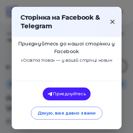
Сторінка на Facebook &
Telegram
Головна
/
Статті
/
Альтернативна освіта в Україні: 20
проектів
Приєднуйтесь до нашої сторінки у
Facebook
«Освіта Нова» — у вашій стрічці новин
Освіта в Україні
Поради
Оглядові статті
Приєднуйтесь
Альтернативна освіта в
Україні: 20 проектів
Дякую, вже давно з вами
21.03.2018
4224
1