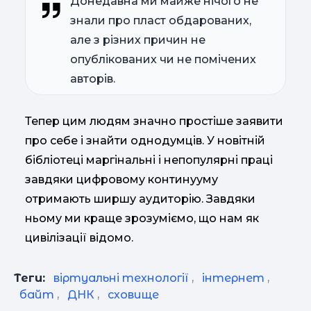
Донедавна ми майже нічого не
знали про пласт обдарованих,
але з різних причин не
опублікованих чи не помічених
авторів.
Тепер цим людям значно простіше заявити
про себе і знайти однодумців. У новітній
бібліотеці маргінальні і непопулярні праці
завдяки цифровому континууму
отримають ширшу аудиторію. Завдяки
ньому ми краще зрозуміємо, що нам як
цивілізації відомо.
Теги:
віртуальні технології
,
інтернет
,
байт
,
ДНК
,
сховище