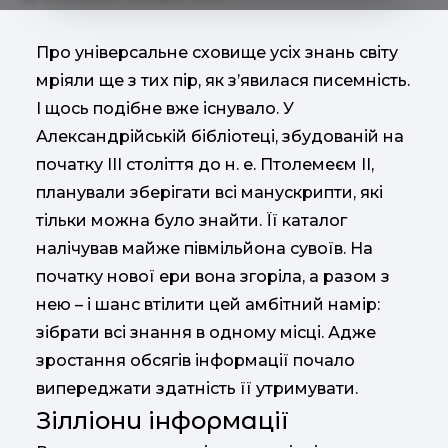
Про універсальне сховище усіх знань світу
мріяли ще з тих пір, як з’явилася писемність.
І щось подібне вже існувало. У
Александрійській бібліотеці, збудованій на
початку ІІІ століття до н. е. Птолемеєм ІІ,
планували зберігати всі манускрипти, які
тільки можна було знайти. Її каталог
налічував майже півмільйона сувоїв. На
початку нової ери вона згоріла, а разом з
нею – і шанс втілити цей амбітний намір:
зібрати всі знання в одному місці. Адже
зростання обсягів інформації почало
випереджати здатність її утримувати.
Зілліони інформації