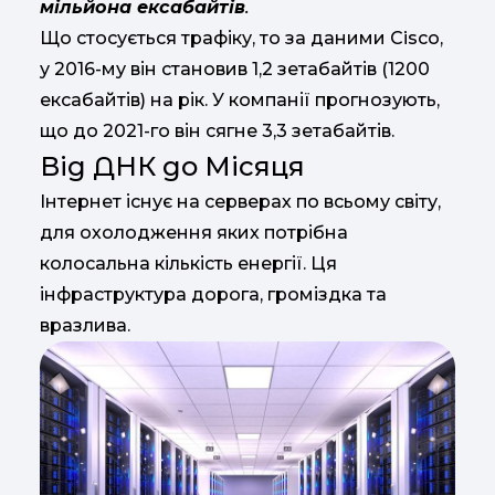
мільйона ексабайтів
.
Що стосується трафіку, то за даними Cisco,
у 2016-му він становив 1,2 зетабайтів (1200
ексабайтів) на рік. У компанії прогнозують,
що до 2021-го він сягне 3,3 зетабайтів.
Від ДНК до Місяця
Інтернет існує на серверах по всьому світу,
для охолодження яких потрібна
колосальна кількість енергії. Ця
інфраструктура дорога, громіздка та
вразлива.