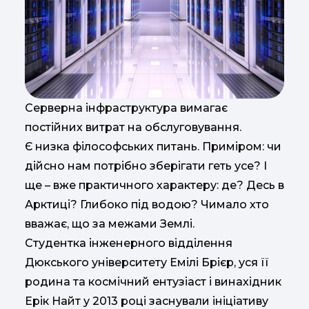
Серверна інфраструктура вимагає
постійних витрат на обслуговування.
Є низка філософських питань. Приміром: чи
дійсно нам потрібно зберігати геть усе? І
ще – вже практичного характеру: де? Десь в
Арктиці? Глибоко під водою? Чимало хто
вважає, що за межами Землі.
Студентка інженерного відділення
Дюкського університету Емілі Брієр, уся її
родина та космічний ентузіаст і винахідник
Ерік Найт у 2013 році заснували ініціативу