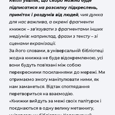
Келлі уявляє, що скоро можна буде
підписатися на розсилку підкреслень,
приміток і роздумів від людей
, чия думка
для нас важлива, а окремі фрагменти
книжок – зв’язувати з фрагментами інших
медіумів: наприклад, фрази з тексту – зі
сценами екранізації.
За його словами, в універсальній бібліотеці
жодна книжка не буде відокремленою, усі
вони будуть пов’язані між собою
перехресними посиланнями до мережі. Ми
отримаємо змогу маніпулювати ними, як
нам заманеться. Відтак споглядання
перетвориться на взаємодію.
«Книжки вийдуть за межі своїх палітурок і
поєднаються в одну велику метакнигу,