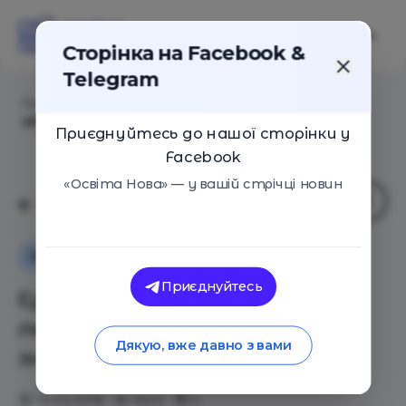
Сторінка на Facebook &
Telegram
Головна
/
Статті
/
Ера зетабайтів: де і як людство
зберігатиме всі знання
Приєднуйтесь до нашої сторінки у
Facebook
«Освіта Нова» — у вашій стрічці новин
Як це працює
Оглядові статті
Приєднуйтесь
Ера зетабайтів: де і як
людство зберігатиме всі
Дякую, вже давно з вами
знання
19.03.2018
3523
0