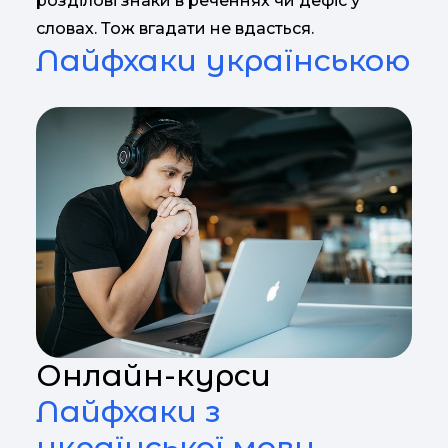
розділові знаки в реченнях чи дефіс у
словах. Тож вгадати не вдасться.
Лайфхаки українською
Онлайн-курси
Лайфхаки з
української мови