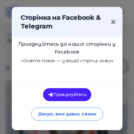
Сторінка на Facebook &
Telegram
Головна
/
Статті
/
7 секретів від нейробіолога, як
зробити процес навчання для дитини простішим
Приєднуйтесь до нашої сторінки у
Facebook
«Освіта Нова» — у вашій стрічці новин
Приєднуйтесь
Дякую, вже давно з вами