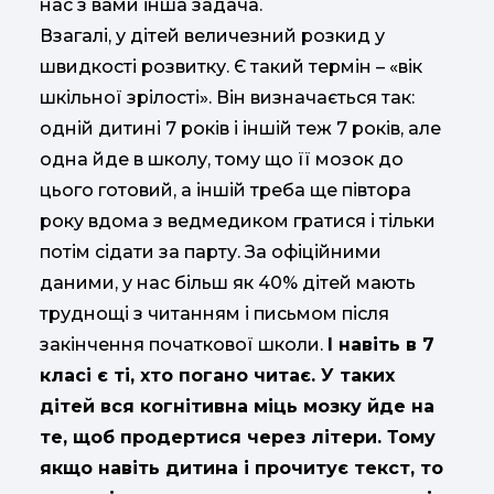
нас з вами інша задача.
Взагалі, у дітей величезний розкид у
швидкості розвитку. Є такий термін – «вік
шкільної зрілості». Він визначається так:
одній дитині 7 років і іншій теж 7 років, але
одна йде в школу, тому що її мозок до
цього готовий, а іншій треба ще півтора
року вдома з ведмедиком гратися і тільки
потім сідати за парту. За офіційними
даними, у нас більш як 40% дітей мають
труднощі з читанням і письмом після
закінчення початкової школи.
І навіть в 7
класі є ті, хто погано читає. У таких
дітей вся когнітивна міць мозку йде на
те, щоб продертися через літери. Тому
якщо навіть дитина і прочитує текст, то