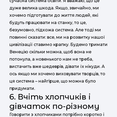
сучасна система освіти. Я вважаю, що це
дуже велика шкода. Якщо, звичайно, ми
хочемо підготувати до життя людей, які
будуть працювати на станку, то це,
безумовно, підхожа система. Але тоді ми
повинні сказати: все, ми на розвитку нашої
цивілізації ставимо крапку. Будемо тримати
Венецію скільки можна, щоб вона не
потонула, а новенького нам не треба,
вистачить вже шедеврів, дівати їх нікуди. А
ось якщо ми хочемо виховувати творців, то
ця система – найгірше, що можна було
придумати.
6. Вчіть хлопчиків і
дівчаток по-різному
Говорити з хлопчиками потрібно коротко і