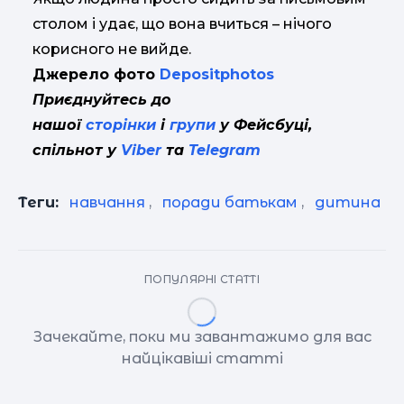
столом і удає, що вона вчиться – нічого
корисного не вийде.
Джерело фото
Depositphotos
Приєднуйтесь до
нашої
сторінки
і
групи
у Фейсбуці,
спільнот у
Viber
та
Telegram
Теги:
навчання
,
поради батькам
,
дитина
ПОПУЛЯРНІ СТАТТІ
Зачекайте, поки ми завантажимо для вас
найцікавіші статті