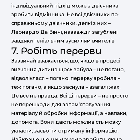
індивідуальний підхід може з двієчника
зробити відмінника. Не всі двієчники по-
справжньому двієчники, деякі з них –
Леонардо Да Вінчі, назавжди загублені
завдяки геніальним зусиллям вчителів.
7. Робіть перерви
Зазвичай вважається, що, якщо в процесі
вивчання дитина щось забула – це погано,
відволіклася – погано, перерву зробила –
теж погано, а якщо заснула – взагалі жах.
Це все не правда. Всі ці перерви – не просто
не перешкоди для запам’ятовування
матеріалу й обробки інформації, а навпаки,
допомога. Вони дають можливість мозку
укласти, засвоїти отриману інформацію.
Найкраще, що ми можемо зробити, якщо