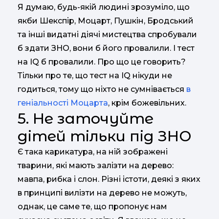
Я думаю, будь-якій людині зрозуміло, що
якби Шекспір, Моцарт, Пушкін, Бродський
та інші видатні діячі мистецтва спробували
б здати ЗНО, вони б його провалили. І тест
на IQ б провалили. Про що це говорить?
Тільки про те, що тест на IQ нікуди не
годиться, тому що ніхто не сумнівається
в
геніальності Моцарта
, крім божевільних.
5. Не заточуйте
дітей тільки під ЗНО
Є така карикатура, на ній зображені
тварини, які мають залізти на дерево:
мавпа, рибка і слон. Різні істоти, деякі з яких
в принципі вилізти на дерево не можуть,
однак, це саме те, що пропонує нам