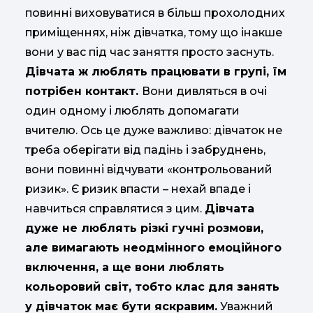
повинні виховуватися в більш прохолодних
приміщеннях, ніж дівчатка, тому що інакше
вони у вас під час заняття просто заснуть.
Дівчата ж люблять працювати в групі, їм
потрібен контакт.
Вони дивляться в очі
один одному і люблять допомагати
вчителю. Ось це дуже важливо: дівчаток не
треба оберігати від падінь і забруднень,
вони повинні відчувати «контрольований
ризик». Є ризик впасти – нехай впаде і
навчиться справлятися з цим.
Дівчата
дуже не люблять різкі гучні розмови,
але вимагають неодмінного емоційного
включення, а ще вони люблять
кольоровий світ, тобто клас для занять
у дівчаток має бути яскравим.
Уважний