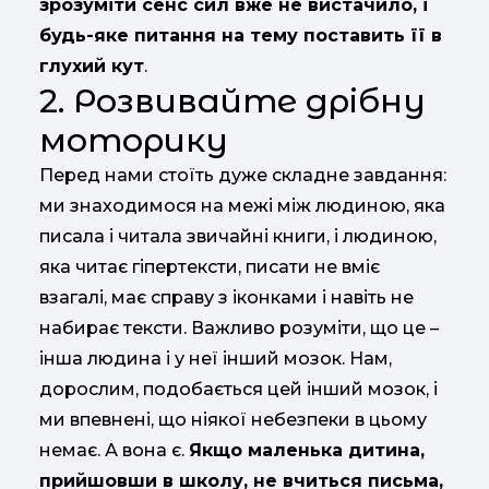
зрозуміти сенс сил вже не вистачило, і
будь-яке питання на тему поставить її в
глухий кут
.
2. Розвивайте дрібну
моторику
Перед нами стоїть дуже складне завдання:
ми знаходимося на межі між людиною, яка
писала і читала звичайні книги, і людиною,
яка читає гіпертексти, писати не вміє
взагалі, має справу з іконками і навіть не
набирає тексти. Важливо розуміти, що це –
інша людина і у неї інший мозок. Нам,
дорослим, подобається цей інший мозок, і
ми впевнені, що ніякої небезпеки в цьому
немає. А вона є.
Якщо маленька дитина,
прийшовши в школу, не вчиться письма,