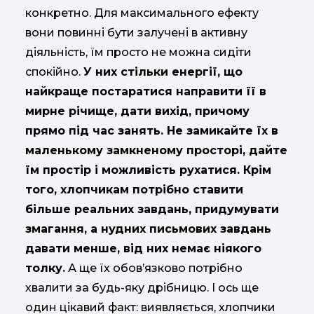
конкретно. Для максимального ефекту
вони повинні бути залучені в активну
діяльність, їм просто не можна сидіти
спокійно.
У них стільки енергії, що
найкраще постаратися направити її в
мирне річище, дати вихід, причому
прямо під час занять. Не замикайте їх в
маленькому замкненому просторі, дайте
їм простір і можливість рухатися. Крім
того, хлопчикам потрібно ставити
більше реальних завдань, придумувати
змагання, а нудних письмових завдань
давати менше, від них немає ніякого
толку.
А ще їх обов’язково потрібно
хвалити за будь-яку дрібницю. І ось ще
один цікавий факт: виявляється, хлопчики