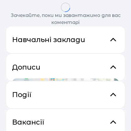
Зачекайте, поки ми завантажимо для вас
коментарі
Навчальні заклади
Дописи
Події
Практичний онлайн-марафон
04.05
“Святковий Email Boost”
Вакансії
Центр нового покоління "МИР"