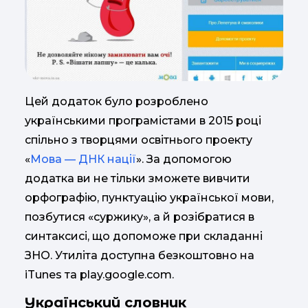
Цей додаток було розроблено
українськими програмістами в 2015 році
спільно з творцями освітнього проекту
«
Мова — ДНК нації
». За допомогою
додатка ви не тільки зможете вивчити
орфографію, пунктуацію української мови,
позбутися «суржику», а й розібратися в
синтаксисі, що допоможе при складанні
ЗНО. Утиліта доступна безкоштовно на
iTunes та play.google.com.
Український словник