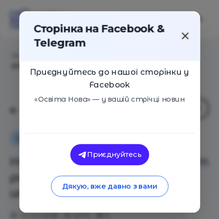
Сторінка на Facebook &
Telegram
Головна
/
Статті
/
Ничего страшного. Как живут
родители детей с инвалидностью
Приєднуйтесь до нашої сторінки у
Facebook
«Освіта Нова» — у вашій стрічці новин
Сім'я
Приєднуйтесь
Ничего страшного. Как живут
родители детей с
Дякую, вже давно з вами
инвалидностью
20.02.2018
4772
0