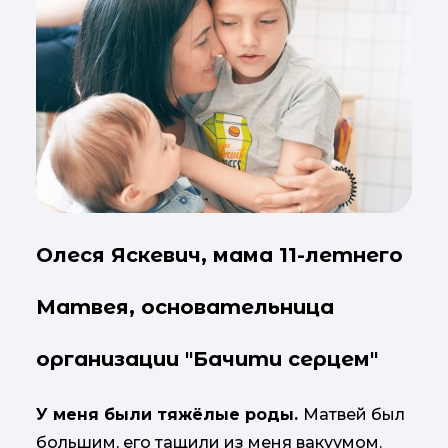
Олеся Яскевич, мама 11-летнего
Матвея, основательница
организации "Бачити серцем"
У меня были тяжёлые роды.
Матвей был
большим, его тащили из меня вакуумом.