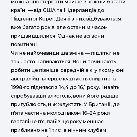
можна спостерігати майже в кожній багатій
країні — від США та Нідерландів до
Південної Кореї. Деякі з них відбуваються
вже багато років, але останнім часом
пришвидшилися. Однак не всі вони
позитивні.
Чи не найочевидніша зміна — підлітки не
так часто напиваються. Вони починають
робити це пізніше: середній вік, у якому юні
австралійці вперше куштують спиртне, із
1998-го піднявся з 14,4 до 16,1 року. І навіть
спробувавши алкоголь, вони його радше
пригублюють, ніж жлуктять. У Британії, де
п’ята частина молоді віком 16–24 роки
взагалі не п’є, пабів щороку меншає
приблизно на 1 тис., а нічним клубам