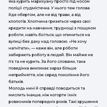
яка курить марихуану просто під носом
поліції студмістечка. У нього теж голова
йде обертом, але не від трави, а від
клопотів. Хлопчина гризеться через свої
кредити на навчання, труднощі з пошуком
роботи, навіть боїться, що опиниться на
вулиці без даху над головою. «Не хочу
нагнітати», — каже він, але рóботи
забирають роботу в людей. Він майже не
п’є та не курить. За його словами, така
поведінка викликає зараз більше
неприйняття, ніж серед покоління його
батьків.
Молодь нині й справді поводиться та
мислить інакше, ніж когорти їхніх
ровесників попередніх років. Такі зрушення