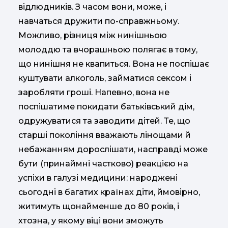
відлюдників. З часом вони, може, і
навчаться дружити по-справжньому.
Можливо, різниця між нинішньою
молоддю та вчорашньою полягає в тому,
що нинішня не квапиться. Вона не поспішає
куштувати алкоголь, займатися сексом і
заробляти гроші. Напевно, вона не
поспішатиме покидати батьківський дім,
одружуватися та заводити дітей. Те, що
старші покоління вважають лінощами й
небажанням дорослішати, насправді може
бути (принаймні частково) реакцією на
успіхи в галузі медицини: народжені
сьогодні в багатих країнах діти, ймовірно,
житимуть щонайменше до 80 років, і
хтозна, у якому віці вони зможуть