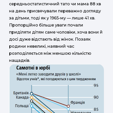
середньостатистичний тато чи мама 88 хв
на день присвячували переважно догляду
за дітьми, тоді як у 1965-му — лише 41 хв.
Пропорційно більше уваги почали
приділяти дітям саме чоловіки, хоча вони й
досі дуже відстають від жінок. Позаяк
родини невеликі, наявний час
розподіляється між меншою кількістю
нащадків.