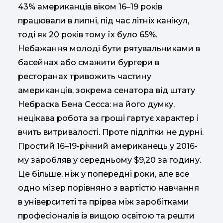
43% американців віком 16–19 років
працювали в липні, під час літніх канікул,
тоді як 20 років тому їх було 65%.
Небажання молоді бути рятувальниками в
басейнах або смажити бургери в
ресторанах тривожить частину
американців, зокрема сенатора від штату
Небраска Бена Сесса: на його думку,
нецікава робота за гроші гартує характер і
вчить витривалості. Проте підлітки не дурні.
Простий 16–19-річний американець у 2016-
му заробляв у середньому $9,20 за годину.
Це більше, ніж у попередні роки, але все
одно мізер порівняно з вартістю навчання
в університеті та прірва між заробітками
професіоналів із вищою освітою та решти