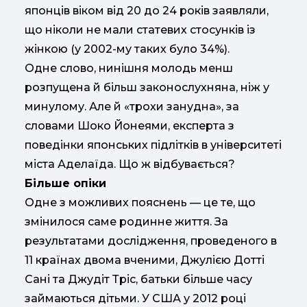
японців віком від 20 до 24 років заявляли,
що ніколи не мали статевих стосунків із
жінкою (у 2002-му таких було 34%).
Одне слово, нинішня молодь менш
розпущена й більш законослухняна, ніж у
минулому. Але й «трохи занудна», за
словами Шоко Йонеями, експерта з
поведінки японських підлітків в університеті
міста Аделаїда. Що ж відбувається?
Більше опіки
Одне з можливих пояснень — це те, що
змінилося саме родинне життя. За
результатами дослідження, проведеного в
11 країнах двома вченими, Джулією Дотті
Сані та Джудіт Тріс, батьки більше часу
займаються дітьми. У США у 2012 році