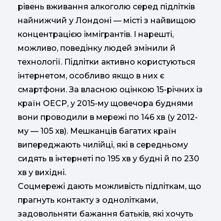
рівень вживання алкоголю серед підлітків
найнижчий у Лондоні — місті з найвищою
концентрацією іммігрантів. І нарешті,
можливо, поведінку людей змінили й
технології. Підлітки активно користуються
інтернетом, особливо якщо в них є
смартфони. За власною оцінкою 15-річних із
країн ОЕСР, у 2015-му щовечора буднями
вони проводили в мережі по 146 хв (у 2012-
му — 105 хв). Мешканців багатих країн
випереджають чилійці, які в середньому
сидять в інтернеті по 195 хв у будні й по 230
хв у вихідні.
Соцмережі дають можливість підліткам, що
прагнуть контакту з однолітками,
задовольняти бажання батьків, які хочуть