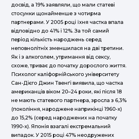
досвід, а 19% заявляли, що мали статеві
стосунки щонайменше з чотирма
партнерами. У 2005 році їхня частка впала
відповідно до 41% і 12%. За той самий
період кількість народжень серед
неповнолітніх зменшилася на дві третини.
Як і з алкоголем, утримання від сексу,
схоже, триває до початку дорослого життя.
Психолог каліфорнійського університету
Сан-Дієго Джин Твенґі виявила, що частка
американців віком 20–24 роки, які після 18
не мають статевого партнера, зросла з 6,3%
(покоління, народжене наприкінці 1960-х)
до 15,2% (серед народжених на початку
1990-х). Японія взагалі екстремальний
випадок. У 2015 році 47% неодружених