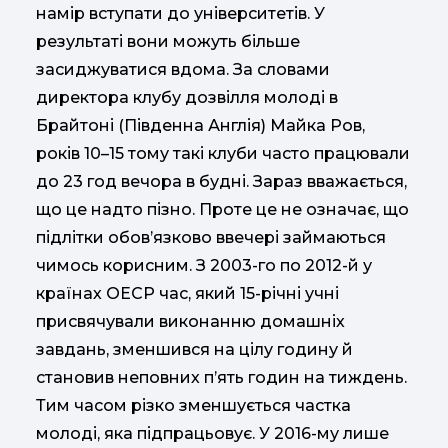
намір вступати до університетів. У
результаті вони можуть більше
засиджуватися вдома. За словами
директора клубу дозвілля молоді в
Брайтоні (Південна Англія) Майка Ров,
років 10–15 тому такі клуби часто працювали
до 23 год вечора в будні. Зараз вважається,
що це надто пізно. Проте це не означає, що
підлітки обов’язково ввечері займаються
чимось корисним. З 2003-го по 2012-й у
країнах ОЕСР час, який 15-річні учні
присвячували виконанню домашніх
завдань, зменшився на цілу годину й
становив неповних п’ять годин на тиждень.
Тим часом різко зменшується частка
молоді, яка підпрацьовує. У 2016-му лише