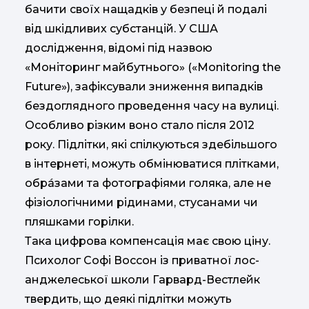
бачити своїх нащадків у безпеці й подалі
від шкідливих субстанцій. У США
дослідження, відомі під назвою
«Моніторинг майбутнього» («Monitoring the
Future»), зафіксували зниження випадків
бездоглядного проведення часу на вулиці.
Особливо різким воно стало після 2012
року. Підлітки, які спілкуються здебільшого
в інтернеті, можуть обмінюватися плітками,
обрáзами та фотографіями голяка, але не
фізіологічними рідинами, стусанами чи
пляшками горілки.
Така цифрова компенсація має свою ціну.
Психолог Софі Воссон із приватної лос-
анджелеської школи Гарвард-Вестлейк
твердить, що деякі підлітки можуть