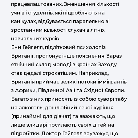
працевлаштованих. Зменшення кількості
учнів і студентів, які підробляють на
канікулах, відбувається паралельно зі
зростанням кількості слухачів літніх
навчальних курсів.
Енн Гейґелл, підлітковий психолог із
Британії, пропонує інше пояснення. Зараз
етнічний склад молоді в країнах Заходу
стає дедалі строкатішим. Наприклад,
Британія приймає великі потоки іммігрантів
з Африки, Південної Азії та Східної Європи.
Багато з них приносять із собою суворі табу
на алкоголь, дошлюбний секс і куріння
(принаймні для дів­чат) та вважають, що
лише злидарі посилають своїх дітей на
підробітки. Доктор Гейґелл зауважує, що