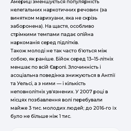
Америці зменшується популярність
нелегальних наркотичних речовин (за
винятком марихуани, яка не скрізь
заборонена). На щастя, особливо
стрімкими темпами падає опійна
наркоманія серед підлітків.
Також молоді не так часто б’ються між
собою, як раніше. Бійок серед 13–15-літніх
меншає по всій Європі. Злочинність і
асоціальна поведінка знижуються в Англії
та Уельсі, а з ними — і кількість
неповнолітніх ув’язнених. У 2007 році в
місцях позбавлення волі перебували
майже 3 тис. молодих людей; до 2016-го їх
було не більше ніж 1 тис.