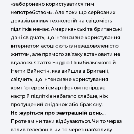
«заборонено користуватися тим
непотребством». Але поки що серйозних
доказів впливу технологій на свідомість
підлітків немає. Американські та британські
дані свідчать, що інтенсивне користування
інтернетом асоціюють із незадоволеністю
життям, але прямого зв’язку встановити не
вдалося. Стаття Ендрю Пшибильського й
Нетти Вайнстін, яка вийшла в Британії,
свідчить, що інтенсивне користування
комп’ютером і смартфоном погіршує
настрій підлітків набагато слабше, ніж
пропущений сніданок або брак сну.
Не журіться про завтрашній день...
Проте зміни таки відбуваються. Чи то через
вплив телефонів, чи то через нав’язливу