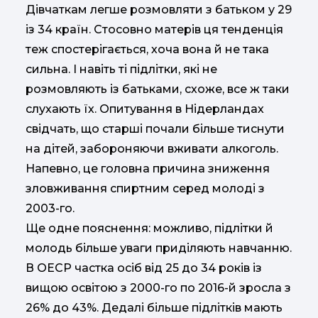
Дівчаткам легше розмовляти з батьком у 29
із 34 країн. Стосовно матерів ця тенденція
теж спостерігається, хоча вона й не така
сильна. І навіть ті підлітки, які не
розмовляють із батьками, схоже, все ж таки
слухають їх. Опитування в Нідерландах
свідчать, що старші почали більше тиснути
на дітей, забороняючи вживати алкоголь.
Напевно, це головна причина зниження
зловживання спиртним серед молоді з
2003-го.
Ще одне пояснення: можливо, підлітки й
молодь більше уваги приділяють навчанню.
В ОЕСР частка осіб від 25 до 34 років із
вищою освітою з 2000-го по 2016-й зросла з
26% до 43%. Дедалі більше підлітків мають