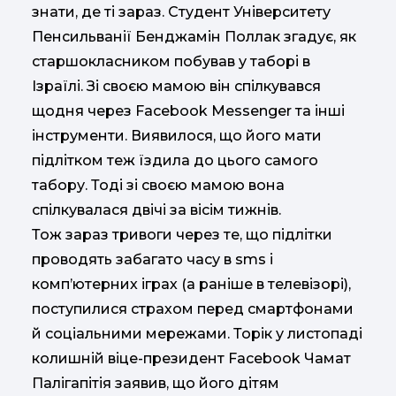
знати, де ті зараз. Студент Університету
Пенсильванії Бенджамін Поллак згадує, як
старшокласником побував у таборі в
Ізраїлі. Зі своєю мамою він спілкувався
щодня через Facebook Messenger та інші
інструменти. Виявилося, що його мати
підлітком теж їздила до цього самого
табору. Тоді зі своєю мамою вона
спілкувалася двічі за вісім тижнів.
Тож зараз тривоги через те, що підлітки
проводять забагато часу в sms і
комп’ютерних іграх (а раніше в телевізорі),
поступилися страхом перед смартфонами
й соціальними мережами. Торік у листопаді
колишній віце-президент Facebook Чамат
Палігапітія заявив, що його дітям