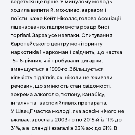
ведеться ще гірше. У минулому молодь
ходила випити й, можливо, заразом і
поїсти, каже Кейт Ніколлс, голова Асоціації
ліцензованих підприємств роздрібної
торгівлі. Зараз усе навпаки. Опитування
Європейського центру моніторингу
наркотиків і наркоманії свідчить, що частка
15–16-річних, які пробували цигарки,
зменшується з 1999‑го. Збільшується
кількість підлітків, які ніколи не вживали
речовин, що змінюють стан свідомості,
зокрема алкоголю, тютюну, канабісу,
інгалянтів і заспокійливих препаратів.
У Швеції частка молоді, яка зовсім нічого не
вживає, зросла з 2003-го по 2015-й із 11% до
31%, а в Ісландії взагалі з 23% аж до 61%. В