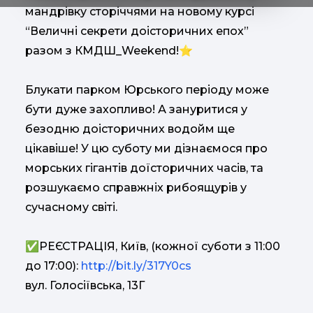
мандрівку сторіччями на новому курсі
“Величні секрети доісторичних епох”
разом з КМДШ_Weekend!⭐
Блукати парком Юрського періоду може
бути дуже захопливо! А зануритися у
безодню доісторичних водойм ще
цікавіше! У цю суботу ми дізнаємося про
морських гігантів доїсторичних часів, та
розшукаємо справжніх рибоящурів у
сучасному світі.
✅РЕЄСТРАЦІЯ, Київ, (кожної суботи з 11:00
до 17:00):
http://bit.ly/317Y0cs
вул. Голосіївська, 13Г