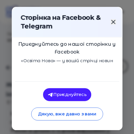
Сторінка на Facebook &
Telegram
Головна
/
Події
/
Життя в Юрський період:
іхтіозаври
Приєднуйтесь до нашої сторінки у
Facebook
«Освіта Нова» — у вашій стрічці новин
Життя в Юрський період:
іхтіозаври
Приєднуйтесь
Київ
09 Листопада 2019
1851
Мрієте знайти машину часу та дізнатися,
Дякую, вже давно з вами
яким був світ мільйон років тому назад?
Разом із дітьми 5-12 років вирушаємо у