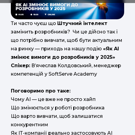
Ти часто чуєш що
Штучний інтелект
замінить розробників? Чи це дійсно так і
що потрібно вивчати, щоб бути актуальним
на ринку — приходь на нашу подію
«Як AI
змінює вимоги до розробників у 2025»
Спікер:
В’ячеслав Колдовський, менеджер
компетенцій у SoftServe Academy
Поговоримо про таке:
Чому AI — це вже не просто хайп
Що змінюється у роботі розробника
Що варто вивчати, щоб залишатися
конкурентним
Як ІТ-компанії реально застосовують AI