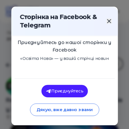
Сторінка на Facebook &
Telegram
Головна
/
Події
/
Як ШІ змінює вимоги до
розробників у 2025
Приєднуйтесь до нашої сторінки у
Facebook
«Освіта Нова» — у вашій стрічці новин
SoftServe Академія
Приєднуйтесь
Як ШІ змінює вимоги до розробників
у 2025
Дякую, вже давно з вами
Львів
01 Травня 2025
858