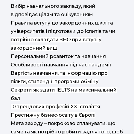
Виб
ір
навчального закладу, який
відповідає цілям та очікуванням
Правила вступу до закордонних шкіл та
університетів і підготовки до іспитів та чи
потрібно складати ЗНО при вступі у
закордонний виш
Персональн
ий
розвит
ок
та навчання
Особливості навчання під час пандемії
Вартість навчання, та інформацію про
пільги, стипендії, програми обміну
Секрети як здати IELTS на максимальний
бал
10 трендових професій XXI століття
Престижну бізнес-освіту в Європі
Мета заходу – покроково спланувати, що
саме та як потрібно робити задля того, щоб