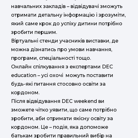
навчальних закладів – відвідувачі зможуть
отримати детальну інформацію і зрозуміти,
який саме крок до успіху дитини потрібно
зробити першим.
В
іртуальні стенди учасників виставки, де
можна дізнатись про умови навчання,
програми, спеціальності тощо.
Онлайн
спілкува
ння
з експертами DEC
education
– усі охочі можуть
поставити
будь-які питання стосовно освіти за
кордоном.
Після відвідування DEC weekend ви
зможете чітко уявити, що саме потрібно
зробити, аби отримати якісну освіту за
кордоном. Це – подія, яка допоможе
батькам зробити правильний вибір на