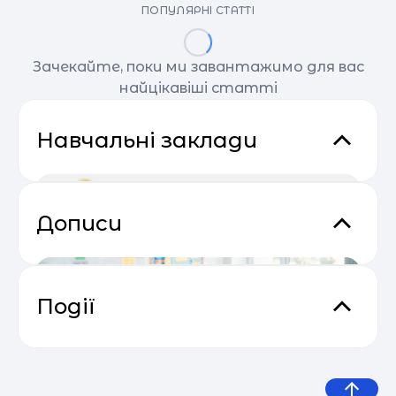
ПОПУЛЯРНІ СТАТТІ
Зачекайте, поки ми завантажимо для вас
найцікавіші статті
Навчальні заклади
Дописи
Події
Email Profit: Секрети розсилок, що
04.05
продають