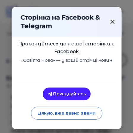
Сторінка на Facebook &
Telegram
Головна
/
Події
/
Весняний табір від "Веселої науки"
Приєднуйтесь до нашої сторінки у
Facebook
«Освіта Нова» — у вашій стрічці новин
Весняний табір від "Веселої науки"
Київ
27 Березня 2017
2185
Приєднуйтесь
Запрошуємо дітей 7-11 років до
дослідницького весняного табору від
Дякую, вже давно з вами
“Веселої науки”!
Наші тематичні табори передбачають
повне занурення дитини в певну сферу