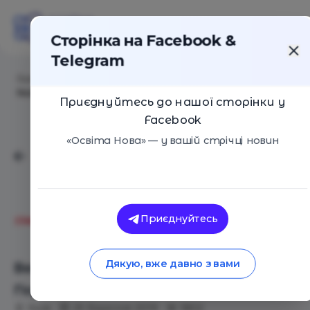
Сторінка на Facebook &
Telegram
Головна
/
Події
/
Весенний городской лагерь Start
Now!
Приєднуйтесь до нашої сторінки у
Facebook
«Освіта Нова» — у вашій стрічці новин
Молодіжний центр START
Приєднуйтесь
NOW!
Дякую, вже давно з вами
Весенний городской лагерь Start
Now!
Київ
25 Березня 2019
1802