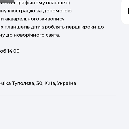
нок на графічному планшеті)
чну ілюстрацію за допомогою
ми акварельного живопису
х планшетів діти зроблять перші кроки до
у до новорічного свята.
об 14:00
іка Туполєва, 30, Київ, Україна