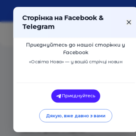
Про портал
Реклама
Контакти
Сторінка на Facebook &
Telegram
Приєднуйтесь до нашої сторінки у
Facebook
Головна
/
Події
/
Творча ITшкола для дітей в казко
«Освіта Нова» — у вашій стрічці новин
Творча ITшкола для дітей в казк
на майстер-клас "Живопису + Phot
Приєднуйтесь
Київ
07 Грудня 2019
1655
Програма розкриває творчий потенціал ваш
Дякую, вже давно з вами
мистецтва і цифрового малюнка.
Заняття триває 4 години.