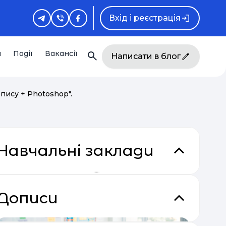
Вхід і реєстрація
и
Події
Вакансії
Написати в блог
пису + Photoshop".
Навчальні заклади
Дописи