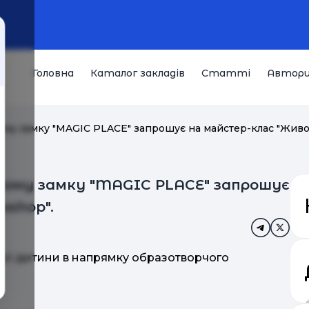
Головна
Каталог закладів
Статті
Автор
вому замку "MAGIC PLACE" запрошує на майстер-клас "Живо
овому замку "MAGIC PLACE" запрошує
oshop".
ої дитини в напрямку образотворчого