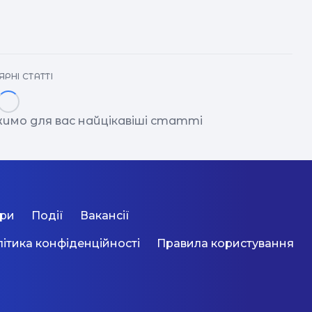
вд
РНІ СТАТТІ
имо для вас найцікавіші статті
ори
Події
Вакансії
ітика конфіденційності
Правила користування
об