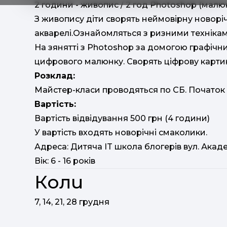
2 години - живопис / 2 год Photoshop (малю
З живопису діти сворять неймовірну новорі
акварелі.Ознайомляться з ризними техніка
На зянятті з Photoshop за домогою графічни
цифрового малюнку. Сворять ціфрову картин
Розклад:
Майстер-класи проводяться по СБ. Початок 
Вартість:
Вартість відвідування 500 грн (4 години)
У вартість входять новорічні смаколики.
Адреса: Дитяча IT школа блогерів вул. Академ
Вік: 6 - 16 років
Коли
7, 14, 21, 28 грудня