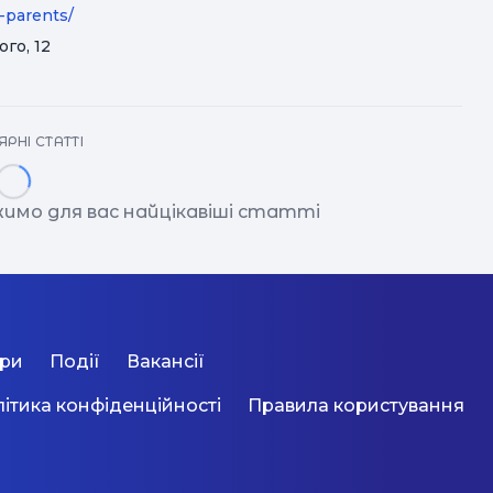
-parents/
го, 12
РНІ СТАТТІ
пе
осв
имо для вас найцікавіші статті
і
с
дити
ори
Події
Вакансії
о
ВНЗ Нім
ітика конфіденційності
Правила користування