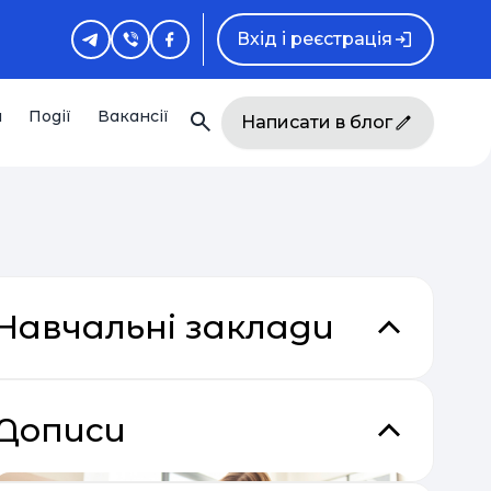
Вхід і реєстрація
и
Події
Вакансії
Написати в блог
Навчальні заклади
Дописи