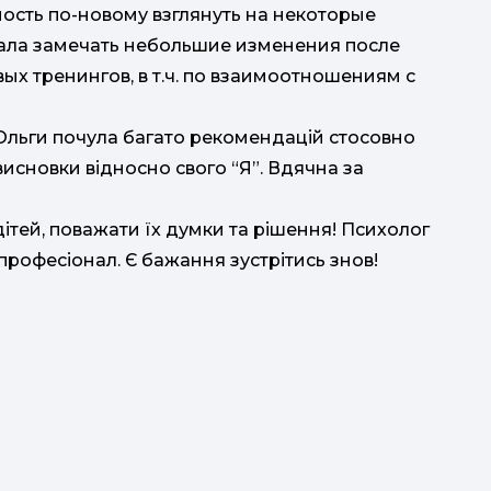
ость по-новому взглянуть на некоторые
ала замечать небольшие изменения после
х тренингов, в т.ч. по взаимоотношениям с
 Ольги почула багато рекомендацій стосовно
висновки відносно свого “Я”. Вдячна за
ш
ітей, поважати їх думки та рішення! Психолог
професіонал. Є бажання зустрітись знов!
D
освіта