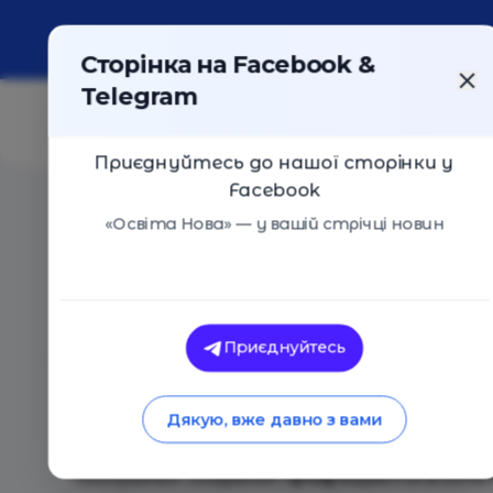
Про портал
Реклама
Контакти
Сторінка на Facebook &
Telegram
Приєднуйтесь до нашої сторінки у
Facebook
Головна
/
Події
/
Тренинг для родителей
«Освіта Нова» — у вашій стрічці новин
Молодіжний центр START NO
Приєднуйтесь
Тренинг для родителей
Київ
20 Листопада 2018
1683
Дякую, вже давно з вами
Мы, родители, знаем, как непросто бывает 
послушных созданий превращаются в колюч