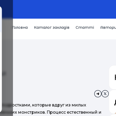
Головна
Каталог закладів
Статті
Автор
W!
с подростками, которые вдруг из милых
еньких монстриков. Процесс естественный и