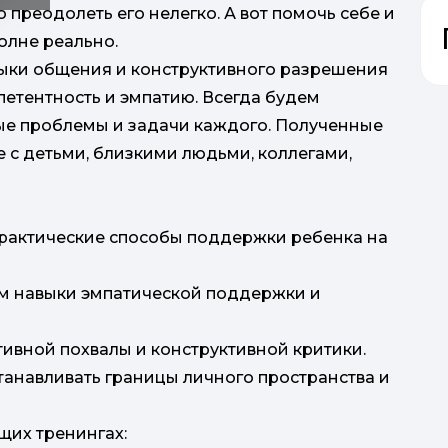
 преодолеть его нелегко. А вот помочь себе и
олне реально.
ыки общения и конструктивного разрешения
етентность и эмпатию. Всегда будем
ные проблемы и задачи каждого. Полученные
 с детьми, близкими людьми, коллегами,
практические способы поддержки ребенка на
аем навыки эмпатической поддержки и
ктивной похвалы и конструктивной критики.
станавливать границы личного пространства и
их тренингах: