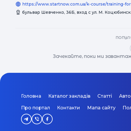
https://www.startnow.com.ua/k-course/training-for
бульвар Шевченко, 36Б, вход с ул. М. Коцюбинско
ПОПУЛЯ
Зачекайте, поки ми завантаж
Головна
Каталог закладів
Статті
Авт
Про портал
Контакти
Мапа сайту
Пол