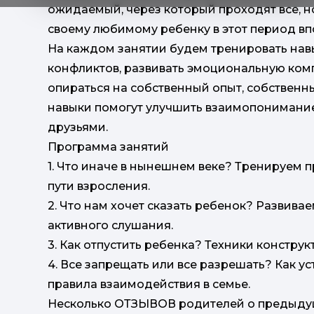
ожидаемый, через который проходят все, но
своему любимому ребенку в этот период вп
На каждом занятии будем тренировать нав
конфликтов, развивать эмоциональную комп
опираться на собственный опыт, собствен
навыки помогут улучшить взаимопонимание
друзьями.
Программа занятий
1. Что иначе в нынешнем веке? Тренируем 
пути взросления.
2. Что нам хочет сказать ребенок? Развив
активного слушания.
3. Как отпустить ребенка? Техники констру
4. Все запрещать или все разрешать? Как у
правила взаимодействия в семье.
Несколько ОТЗЫВОВ родителей о предыдущ