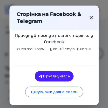
Сторінка на Facebook &
Telegram
Головна
/
Події
/
Тренинг для подростков:
Манипуляции
Приєднуйтесь до нашої сторінки у
Facebook
«Освіта Нова» — у вашій стрічці новин
Тренинг для подростков:
Манипуляции
Приєднуйтесь
Київ
26 Липня 2018
2618
Тренинг для подростков: Мы
Дякую, вже давно з вами
манипулируем, нами манипулируют