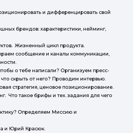
 позиционировать и дифференцировать свой
ешных брендов: характеристики, нейминг,
мож
дуктов. Жизненный цикл продукта.
У 
бираем сообщение и каналы коммуникации,
ности.
 чтобы о тебе написали? Организуем пресс-
 что скрыть от него? Проводим интервью.
новая стратегия, ценовое позиционирование.
г. Что такое брифы и тех. задания для чего
с
 тактику? Определяем Миссию и
д
а и Юрий Красюк.