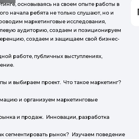
инге, основываясь на своем опыте работы в
о начала ребята не только слушают, но и
проводим маркетинговые исследования,
елевую аудиторию, создаем и позиционируем
ференцию, создаем и защищаем свой бизнес-
ной работе, публичных выступлениях,
1
ление.
н
м
ппы и выбираем проект. Что такое маркетинг?
н
си
мов; - Ве
рмацию и организуем маркетинговые
Г
Пар
 рынка и продаж. Инновации, разработка
та 
«
 как сегментировать рынок? Изучаем поведение