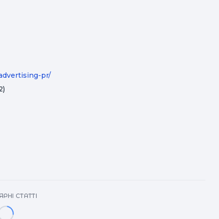
dvertising-pr/
2)
РНІ СТАТТІ