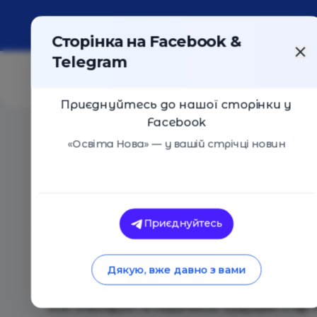
Про портал
Реклама
Контакти
Сторінка на Facebook &
Telegram
Приєднуйтесь до нашої сторінки у
Facebook
Головна
/
Події
/
Тренинг для подростков 13-16 лет 
«Освіта Нова» — у вашій стрічці новин
Молодіжний центр START NO
Приєднуйтесь
Тренинг для подростков 13-16 лет
Київ
28 Вересня 2019
2226
Дякую, вже давно з вами
Наш тренинг для подростков, которые раз
или планируют в недалеком будущем старто