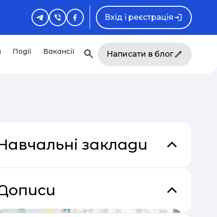
Вхід і реєстрація
и
Події
Вакансії
Написати в блог
Навчальні заклади
Дописи