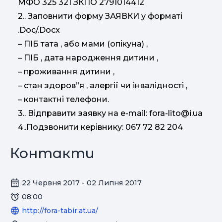
МФО 325 321 ЗКПО 2791014412
2.. Заповнити форму ЗАЯВКИ у форматі
.Doc/.Docx
– ПІБ тата , або мами (опікуна) ,
– ПІБ , дата народження дитини ,
– проживання дитини ,
– стан здоров”я , алергії чи інвалідності ,
– контактні телефони.
3.. Відправити заявку на e-mail:
fora-lito@i.ua
4..Подзвонити керівнику: 067 72 82 204
Контакти
22 Червня 2017 - 02 Липня 2017
08:00
http://fora-tabir.at.ua/