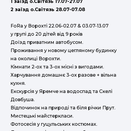
1 заїзд о.Світязь 17.07-27.07
2 заїзд о.Світязь 28.07-07.08
FoRa у Ворохті 22.06-02.07 & 03.07-13.07
у групі до 20 дітей від 9 років
Доїзд приватним автобусом.
Проживання у новому цегляному будинку
на околиці Ворохти.
Кімнати 2-ох та 3-ох місні з вигодами.
Харчування домашнє 3-ох разове + вільна
кухня.
Екскурсія у Яремче на водоспад та Скелі
Довбуша.
Відпочинок на природі та біля річки Прут.
Мистецькі майстеркласи.
Фотосесія у гуцульських костюмах.