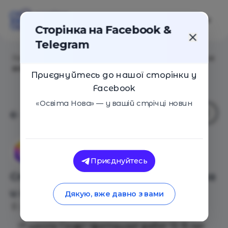
Сторінка на Facebook &
Telegram
Головна
/
Події
/
Старт курса "Трёхмерная графика и
анимация"
Приєднуйтесь до нашої сторінки у
Facebook
«Освіта Нова» — у вашій стрічці новин
IT-школа СМАРТ (Дніпро)
Приєднуйтесь
Старт курса "Трёхмерная графика
и анимация"
Дякую, вже давно з вами
Дніпро
20 Січня 2018
1474
IT-школа Смарт приглашает ребят 13-15 лет