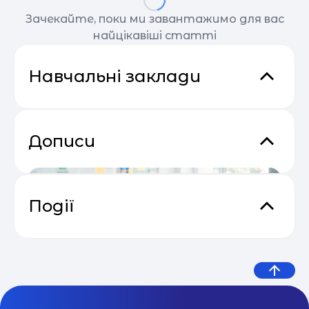
Зачекайте, поки ми завантажимо для вас
найцікавіші статті
Навчальні заклади
Дописи
Події
Відеокурс від SendPulse “Email
04.05
Маркетинг”
Клуб активних батьків
МОН оприлюднило