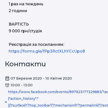
1 раз на тиждень
2 години
ВАРТІСТЬ
9 000 грн/студія
Реєстрація за посиланням:
https://forms.gle/fPp3RctXLhYCcUpo8
Контакти
07 Березня 2020 - 10 Квітня 2020
10:00 - 13:00
https://www.facebook.com/events/897923177329883/?ac
{"action_history":"
[{\"surface\":\"top_toolbar\",\"mechanism\":\"permalink\",\"ext