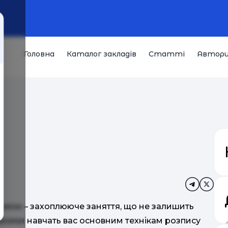
Головна
Каталог закладів
Статті
Автор
сумок – захоплююче заняття, що не залишить
ожники навчать вас основним технікам розпису