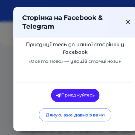
Про портал
Реклама
Контакти
Сторінка на Facebook &
Telegram
Приєднуйтесь до нашої сторінки у
Facebook
Головна
/
Події
/
Розпис футболок та сумок
«Освіта Нова» — у вашій стрічці новин
Арт-студія "Ліхтарик"
Приєднуйтесь
Розпис футболок та сумок
Київ
28 Травня 2020
4721
Дякую, вже давно з вами
Майстер-клас із розпису футболок або еко-
байдужим ані дітей, ні дорослих. Наші худ