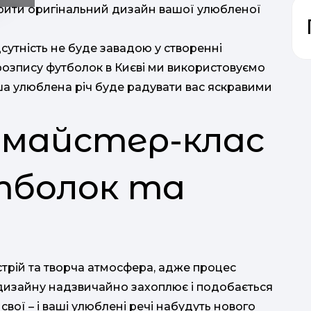
рити оригінальний дизайн вашої улюбленої
дсутність не буде завадою у створенні
розпису футболок в Києві ми використовуємо
ваша улюблена річ буде радувати вас яскравими
 майстер-клас
П
утболок та
м
трій та творча атмосфера, адже процес
 дизайну надзвичайно захоплює і подобається
к
вої – і ваші улюблені речі набудуть нового