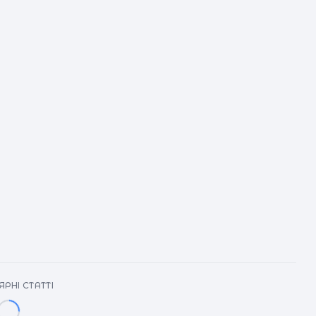
п
ц
РНІ СТАТТІ