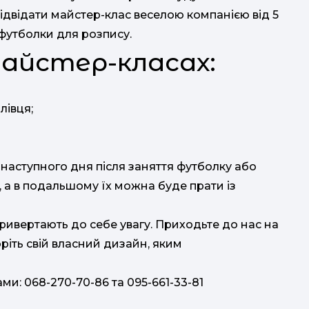
ідвідати майстер-клас веселою компанією від 5
 футболки для розпису.
я
майстер-класах:
лівця;
н
наступного дня після заняття футболку або
, а в подальшому їх можна буде прати із
т
 привертають до себе увагу. Приходьте до нас на
від
оріть свій власний дизайн, яким
т
ми: 068-270-70-86 та 095-661-33-81