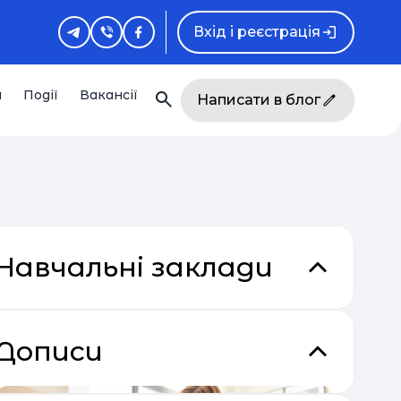
Вхід і реєстрація
и
Події
Вакансії
Написати в блог
Навчальні заклади
Дописи