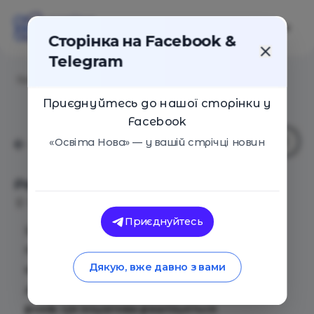
Сторінка на Facebook &
Telegram
Головна
/
Події
/
Реєстрація на курс "Школа нянь"
Приєднуйтесь до нашої сторінки у
Facebook
«Освіта Нова» — у вашій стрічці новин
Реєстрація на курс "Школа нянь"
Київ
01 Лютого 2025
1671
Приєднуйтесь
Школа нянь» — безкоштовний навчальний
проєкт, розроблений для підготовки
Дякую, вже давно з вами
кваліфікованих фахівців у сфері догляду за
дітьми віком від народження до трьох
років. Ця ініціатива реалізується