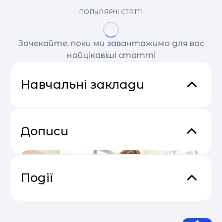
ПОПУЛЯРНІ СТАТТІ
Зачекайте, поки ми завантажимо для вас
найцікавіші статті
Навчальні заклади
Дописи
Події
Email Profit: Секрети розсилок, що
04.05
продають