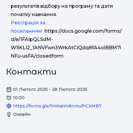
результатів відбору на програму та дати
початку навчання.
Реєстрація за
посиланням
https://docs.google.com/forms/
d/e/1FAIpQLSdM-
W1lKLI2_1ANVFwn3WrkAtCiQdq8fA4olBBM7l
NFu-usFA/closedform
Контакти
01 Лютого 2025 - 28 Лютого 2025
10:00
https://forms.gle/fnWqNhBnmufhCkMB7
Онлайн